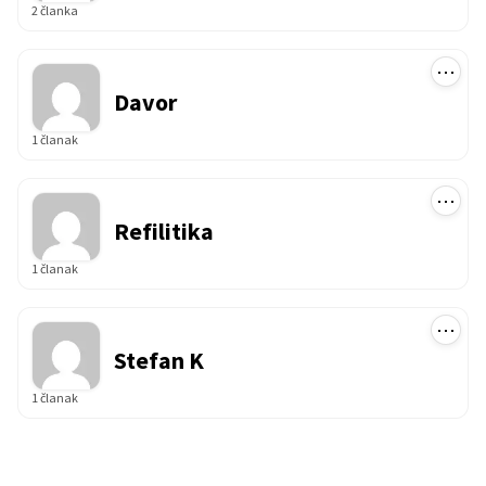
2 članka
⋯
Davor
1 članak
⋯
Refilitika
1 članak
⋯
Stefan K
1 članak