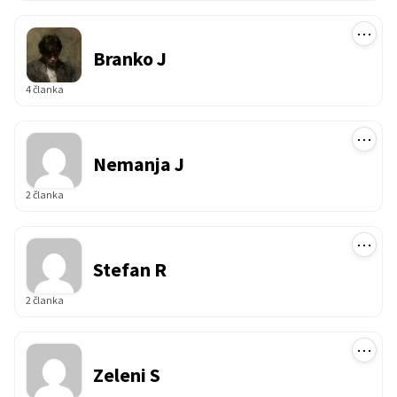
⋯
Branko J
4 članka
⋯
Nemanja J
2 članka
⋯
Stefan R
2 članka
⋯
Zeleni S