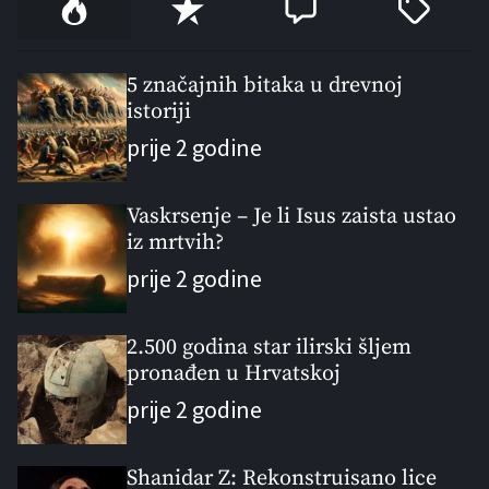
P
R
C
T
o
e
o
a
p
c
m
g
u
e
m
g
5 značajnih bitaka u drevnoj
l
istoriji
n
e
e
a
t
n
d
prije 2 godine
r
t
Vaskrsenje – Je li Isus zaista ustao
iz mrtvih?
prije 2 godine
2.500 godina star ilirski šljem
pronađen u Hrvatskoj
prije 2 godine
Shanidar Z: Rekonstruisano lice