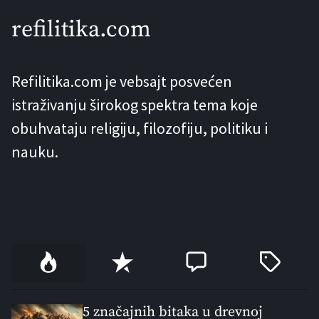
refilitika.com
Refilitika.com je vebsajt posvećen
istraživanju širokog spektra tema koje
obuhvataju religiju, filozofiju, politiku i
nauku.
P
R
C
T
o
e
o
a
p
c
m
g
u
e
m
g
5 značajnih bitaka u drevnoj