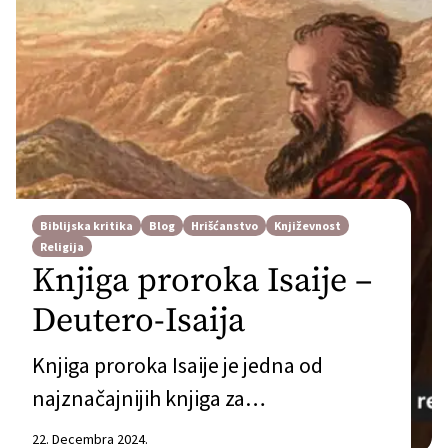
Biblijska kritika
Blog
Hrišćanstvo
Književnost
Religija
Knjiga proroka Isaije –
Deutero-Isaija
Knjiga proroka Isaije je jedna od
najznačajnijih knjiga za
judeohrišćansku religiju. Ona pripada,
22. Decembra 2024.