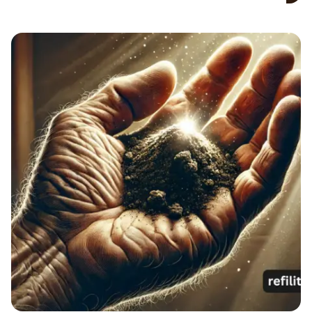
kako i sama riječ kaže, jednoj od knjiga
tzv. “Velikih proroka”, u Starom
Zavjetu, odnosno jevrejskoj Bibliji ili
Tanahu. Knjiga proroka Isaije se
tradicionalno datira u 8. vijek p.n.e. a to
Isaiju čini jednim od najstarijih proroka
čije djelo imamo zapisano u […]