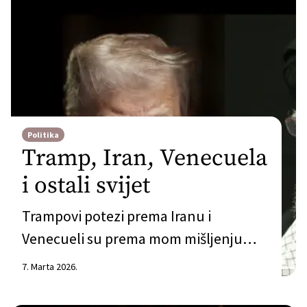
Politika
Tramp, Iran, Venecuela
i ostali svijet
Trampovi potezi prema Iranu i
Venecueli su prema mom mišljenju
zasnovani na istim motivima. I u
7. Marta 2026.
jednom i u drugom slučaju radi se o
državama koje su ekonomski bitne