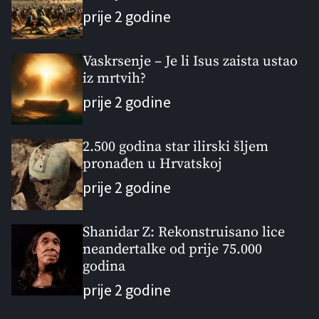
a
t
n
d
prije 2 godine
r
t
Vaskrsenje – Je li Isus zaista ustao
iz mrtvih?
prije 2 godine
2.500 godina star ilirski šljem
pronađen u Hrvatskoj
prije 2 godine
Shanidar Z: Rekonstruisano lice
neandertalke od prije 75.000
godina
prije 2 godine