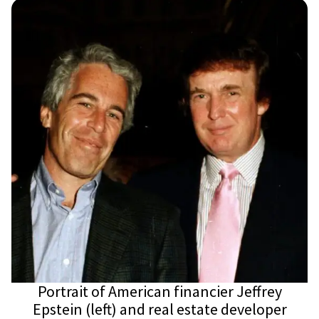
Kini, najprije zbog energenata – tj.
nafte. Kina godinama uvozi iransku i
venecuelansku naftu, pa bi poremećaji
tih tokova doveli do ne baš
katastrofalnih, ali ni […]
Portrait of American financier Jeffrey
Epstein (left) and real estate developer