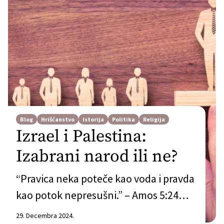
Blog
Hrišćanstvo
Istorija
Politika
Religija
Izrael i Palestina:
Izabrani narod ili ne?
“Pravica neka poteče kao voda i pravda
kao potok nepresušni.” – Amos 5:24
(Dragan Milin) Polako prolazi i 450. dan
29. Decembra 2024.