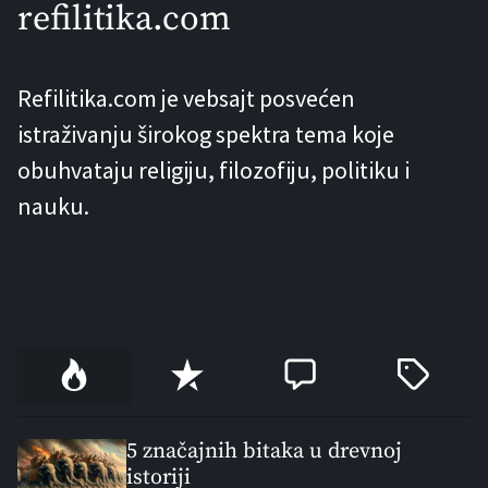
refilitika.com
Srebrenici. Rezolucija određuje 11. jul
kao Međunarodni dan sjećanja i
Refilitika.com je vebsajt posvećen
obilježavanja genocida u Srebrenici iz
istraživanju širokog spektra tema koje
[…]
obuhvataju religiju, filozofiju, politiku i
nauku.
P
R
C
T
o
e
o
a
p
c
m
g
u
e
m
g
5 značajnih bitaka u drevnoj
l
istoriji
n
e
e