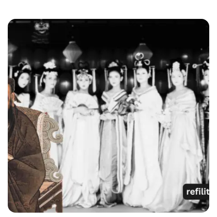
od eskalacije sukoba na području Gaze.
Početak ovog ciklusa nasilja se veže za
napad Hamasa na teritoriju južnog
Izraela 7. oktobra 2023. godine. Ovaj
tragičan događaj je do današnjeg dana
odnio oko 40.000 života, a […]