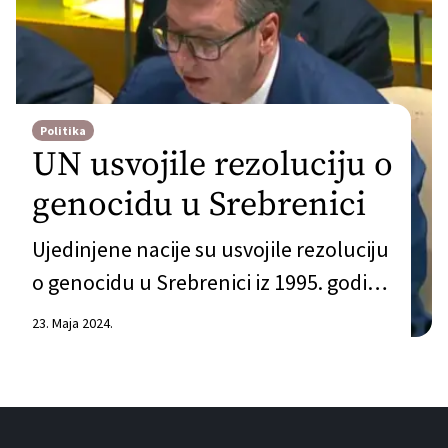
Politika
UN usvojile rezoluciju o
genocidu u Srebrenici
Ujedinjene nacije su usvojile rezoluciju
o genocidu u Srebrenici iz 1995. godine
u Bosni, uprkos snažnom protivljenju
23. Maja 2024.
Srba. Osamdeset četiri člana od 193
člana Generalne skupštine glasala su
za predlog, dok se 68 uzdržalo po
pitanju rezolucije o genocidu u