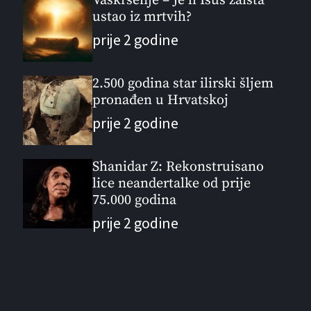
Vaskrsenje – Je li Isus zaista
ustao iz mrtvih?
prije 2 godine
2.500 godina star ilirski šljem
pronađen u Hrvatskoj
prije 2 godine
Shanidar Z: Rekonstruisano
lice neandertalke od prije
75.000 godina
prije 2 godine