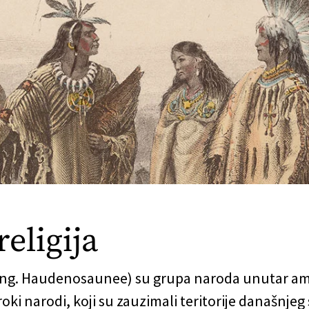
religija
 eng. Haudenosaunee) su grupa naroda unutar am
ki narodi, koji su zauzimali teritorije današnjeg