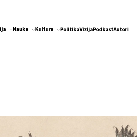
ija
Nauka
Kultura
Politika
Vizija
Podkast
Autori