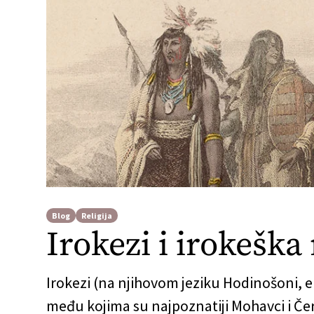
Blog
Religija
Irokezi i irokeška 
Irokezi (na njihovom jeziku Hodinošoni,
među kojima su najpoznatiji Mohavci i Čero