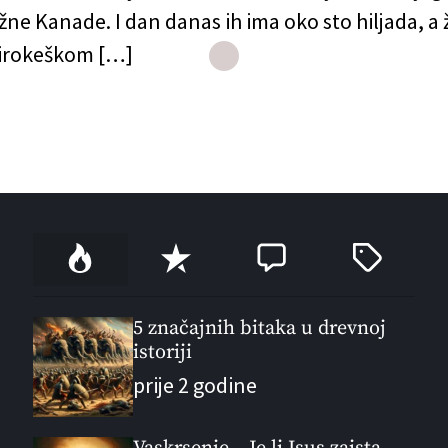
žne Kanade. I dan danas ih ima oko sto hiljada, a ž
 irokeškom […]
P
R
C
T
o
e
o
a
p
c
m
g
u
e
m
g
5 značajnih bitaka u drevnoj
l
istoriji
n
e
e
a
t
n
d
prije 2 godine
r
t