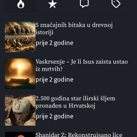
P
R
C
T
o
e
o
a
p
c
m
g
u
e
m
g
5 značajnih bitaka u drevnoj
l
istoriji
n
e
e
a
t
n
d
prije 2 godine
r
t
Vaskrsenje – Je li Isus zaista ustao
iz mrtvih?
prije 2 godine
2.500 godina star ilirski šljem
pronađen u Hrvatskoj
prije 2 godine
Shanidar Z: Rekonstruisano lice