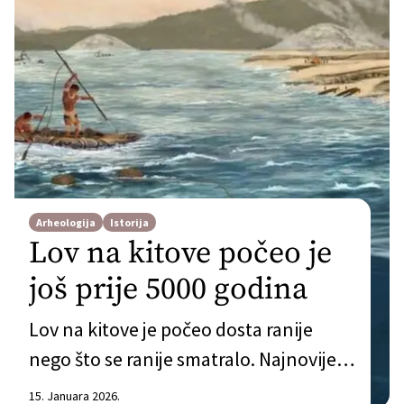
Arheologija
Istorija
Lov na kitove počeo je
još prije 5000 godina
Lov na kitove je počeo dosta ranije
nego što se ranije smatralo. Najnovije
istraživanje objavljeno u Nature
15. Januara 2026.