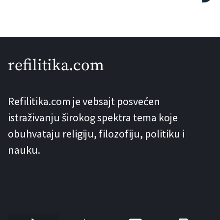
Communications donosi dokaze da su
starosjedilačke zajednice južnog
Brazila lovile kitove prije čak 5000
godina. Ovo saznanje pomjera najraniji
refilitika.com
čvrst arheološki trag aktivnog lova na
kitove za najmanje 1000 godina unazad
Refilitika.com je vebsajt posvećen
i osim toga ga seli sa sjevernog […]
istraživanju širokog spektra tema koje
obuhvataju religiju, filozofiju, politiku i
nauku.