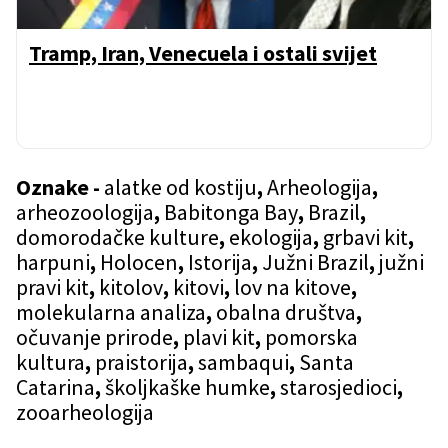
Tramp, Iran, Venecuela i ostali svijet
Oznake -
alatke od kostiju
,
Arheologija
,
arheozoologija
,
Babitonga Bay
,
Brazil
,
domorodačke kulture
,
ekologija
,
grbavi kit
,
harpuni
,
Holocen
,
Istorija
,
Južni Brazil
,
južni
pravi kit
,
kitolov
,
kitovi
,
lov na kitove
,
molekularna analiza
,
obalna društva
,
očuvanje prirode
,
plavi kit
,
pomorska
kultura
,
praistorija
,
sambaqui
,
Santa
Catarina
,
školjkaške humke
,
starosjedioci
,
zooarheologija