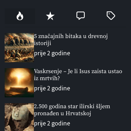
P
R
C
T
o
e
o
a
p
c
m
g
u
e
m
g
5 značajnih bitaka u drevnoj
l
istoriji
n
e
e
a
t
n
d
prije 2 godine
r
t
Vaskrsenje – Je li Isus zaista ustao
iz mrtvih?
prije 2 godine
2.500 godina star ilirski šljem
pronađen u Hrvatskoj
prije 2 godine