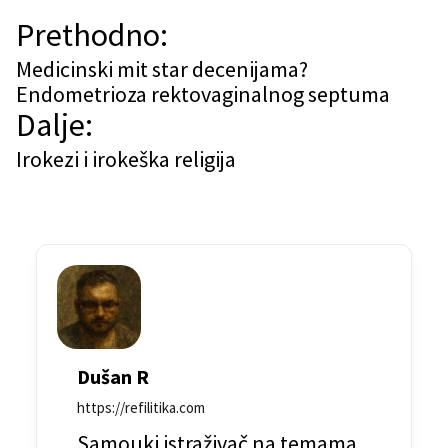
N
Prethodno:
a
Medicinski mit star decenijama?
Endometrioza rektovaginalnog septuma
v
Dalje:
i
Irokezi i irokeška religija
g
a
c
i
j
a
Dušan R
č
https://refilitika.com
l
Samouki istraživač na temama