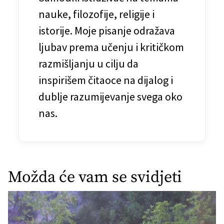
a
nauke, filozofije, religije i
n
istorije. Moje pisanje odražava
ljubav prema učenju i kritičkom
a
razmišljanju u cilju da
k
inspirišem čitaoce na dijalog i
a
dublje razumijevanje svega oko
nas.
Možda će vam se svidjeti