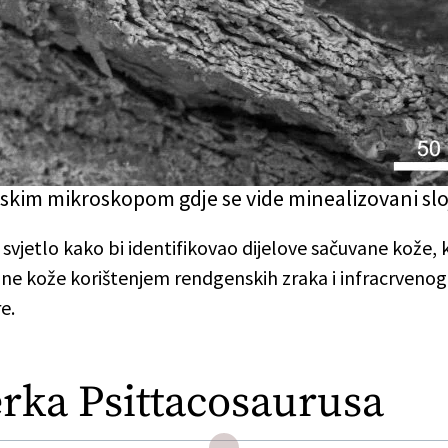
kim mikroskopom gdje se vide minealizovani slojev
) svjetlo kako bi identifikovao dijelove sačuvane kože, 
ovane kože korištenjem rendgenskih zraka i infracrvenog
e.
erka Psittacosaurusa