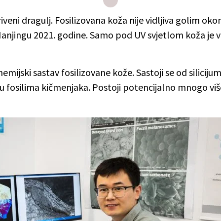
riveni dragulj. Fosilizovana koža nije vidljiva golim okom
anjingu 2021. godine. Samo pod UV svjetlom koža je vi
hemijski sastav fosilizovane kože. Sastoji se od siliciju
u fosilima kičmenjaka. Postoji potencijalno mnogo viš