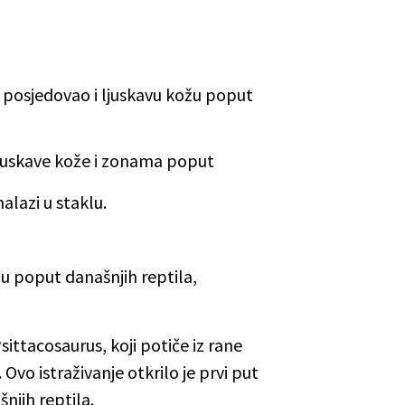
e posjedovao i ljuskavu kožu poput
 ljuskave kože i zonama poput
nalazi u staklu.
žu poput današnjih reptila,
ittacosaurus, koji potiče iz rane
Ovo istraživanje otkrilo je prvi put
šnjih reptila.