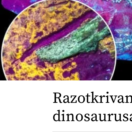
Razotkrivan
dinosaurus