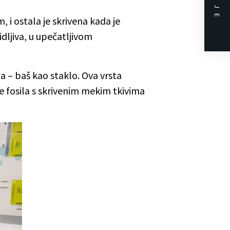
DALJE
, i ostala je skrivena kada je
dljiva, u upečatljivom
ma – baš kao staklo. Ova vrsta
e fosila s skrivenim mekim tkivima