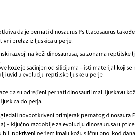
otkriva da je pernati dinosaurus Psittacosaurus takođ
ivni prelaz iz ljuskica u perje.
zonski razvoj’ na koži dinosaurusa, sa zonama reptilske
.
e kože je sačinjen od silicijuma – isti materijal koji se 
ji uvid u evoluciju reptilske ljuske u perje.
kaze da su određeni pernati dinosauri imali ljuskavu ko
ljuskica do perja.
egledali novootkriveni primjerak pernatog dinosaura Ps
) – ključno razdoblje za evoluciju dinosaurusa u ptice. 
su bili pokriveni perjem imaju kožu sličnu onoj kod dana