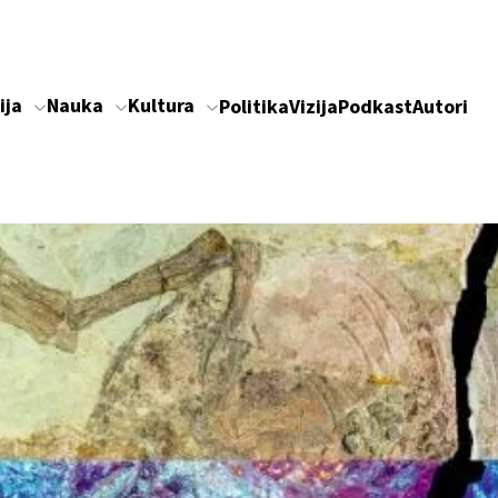
ija
Nauka
Kultura
Politika
Vizija
Podkast
Autori