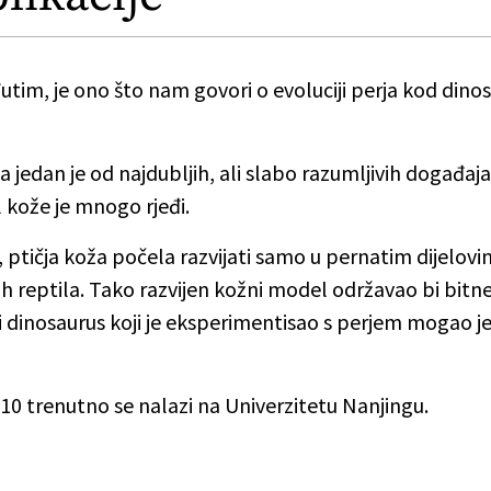
đutim, je ono što nam govori o evoluciji perja kod din
ica jedan je od najdubljih, ali slabo razumljivih događaja
 kože je mnogo rjeđi.
 ptičja koža počela razvijati samo u pernatim dijelovim
jih reptila. Tako razvijen kožni model održavao bi bitn
vi dinosaurus koji je eksperimentisao s perjem mogao je 
0 trenutno se nalazi na Univerzitetu Nanjingu.