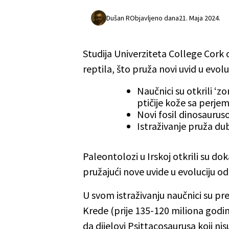
Dušan R
Objavljeno dana
21. Maja 2024.
Studija Univerziteta College Cork 
reptila, što pruža novi uvid u evolut
Naučnici su otkrili ‘
ptičije kože sa perjem
Novi fosil dinosaurusov
Istraživanje pruža dubl
Paleontolozi u Irskoj otkrili su do
pružajući nove uvide u evoluciju od 
U svom istraživanju naučnici su pr
Krede (prije 135-120 miliona godina
da dijelovi Psittacosaurusa koji ni