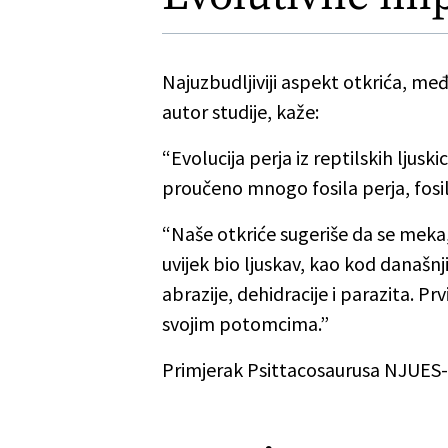
Najuzbudljiviji aspekt otkrića, me
autor studije, kaže:
“Evolucija perja iz reptilskih ljusk
proučeno mnogo fosila perja, fosil
“Naše otkriće sugeriše da se meka,
uvijek bio ljuskav, kao kod današn
abrazije, dehidracije i parazita. Pr
svojim potomcima.”
Primjerak Psittacosaurusa NJUES-1