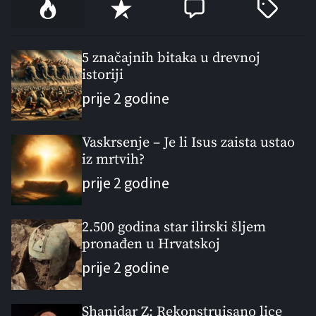
P
R
C
T
o
e
o
a
p
c
m
g
u
e
m
g
5 značajnih bitaka u drevnoj
l
istoriji
n
e
e
a
t
n
d
prije 2 godine
r
t
Vaskrsenje – Je li Isus zaista ustao
iz mrtvih?
prije 2 godine
2.500 godina star ilirski šljem
pronađen u Hrvatskoj
prije 2 godine
Shanidar Z: Rekonstruisano lice