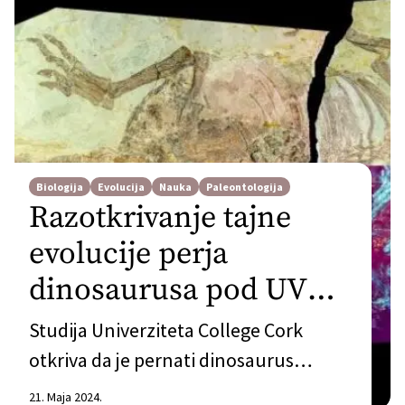
Biologija
Evolucija
Nauka
Paleontologija
Razotkrivanje tajne
evolucije perja
dinosaurusa pod UV
svjetlom
Studija Univerziteta College Cork
otkriva da je pernati dinosaurus
Psittacosaurus takođe posjedovao i
21. Maja 2024.