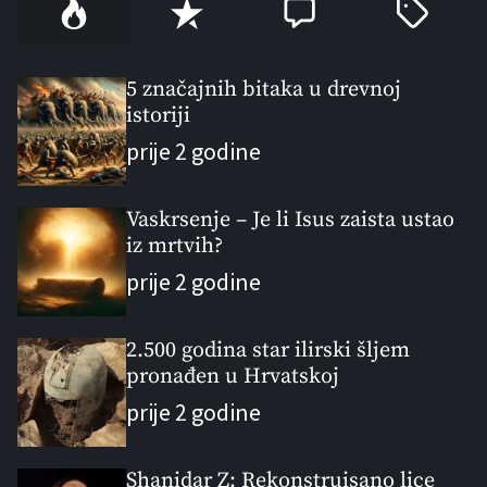
P
R
C
T
o
e
o
a
p
c
m
g
u
e
m
g
5 značajnih bitaka u drevnoj
l
istoriji
n
e
e
a
t
n
d
prije 2 godine
r
t
Vaskrsenje – Je li Isus zaista ustao
iz mrtvih?
prije 2 godine
2.500 godina star ilirski šljem
pronađen u Hrvatskoj
prije 2 godine
Shanidar Z: Rekonstruisano lice