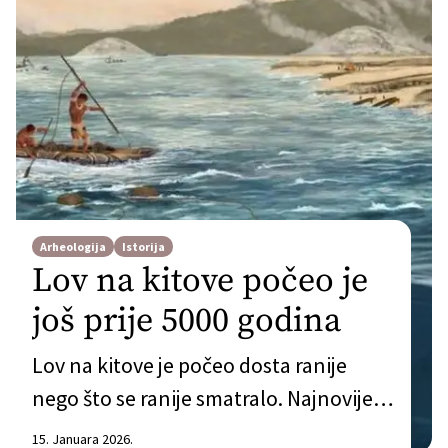
Arheologija
Istorija
Lov na kitove počeo je
još prije 5000 godina
Lov na kitove je počeo dosta ranije
nego što se ranije smatralo. Najnovije
istraživanje objavljeno u Nature
15. Januara 2026.