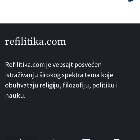
Communications donosi dokaze da su
starosjedilačke zajednice južnog
Brazila lovile kitove prije čak 5000
godina. Ovo saznanje pomjera najraniji
refilitika.com
čvrst arheološki trag aktivnog lova na
kitove za najmanje 1000 godina unazad
Refilitika.com je vebsajt posvećen
i osim toga ga seli sa sjevernog […]
istraživanju širokog spektra tema koje
obuhvataju religiju, filozofiju, politiku i
nauku.