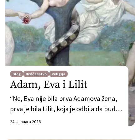
Blog
Hrišćanstvo
Religija
Adam, Eva i Lilit
“Ne, Eva nije bila prva Adamova žena,
prva je bila Lilit, koja je odbila da bude
podređena Adamu, pa je on doveo Evu,
24. Januara 2026.
koja će mu biti poslušna.” Otprilike u
svakoj diskusiji o Adamu i Evi, prije ili