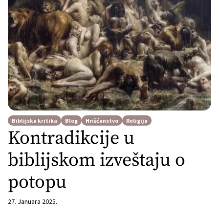
Biblijska kritika
Blog
Hrišćanstvo
Religija
Kontradikcije u
biblijskom izveštaju o
potopu
27. Januara 2025.