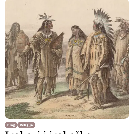
kasnije se pronađe neko sa ovakvim
komentarom. I svaki put čini se kako su
nam upravo oni […]
Blog
Religija