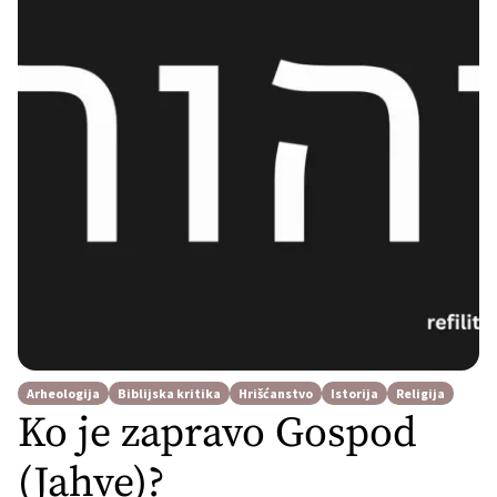
Arheologija
Biblijska kritika
Hrišćanstvo
Istorija
Religija
Ko je zapravo Gospod
(Jahve)?