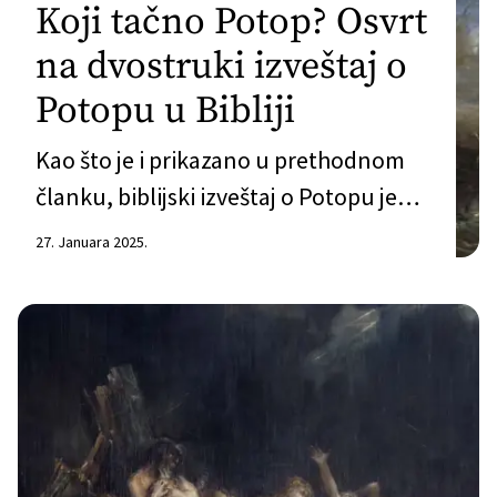
Koji tačno Potop? Osvrt
na dvostruki izveštaj o
Potopu u Bibliji
Kao što je i prikazano u prethodnom
članku, biblijski izveštaj o Potopu je
daleko od jednostavnog za čitanje.
27. Januara 2025.
Verzija priče o Potopu koju
pronalazimo u Bibliji je puna različitih
kontradikcija povodom osnovnih
informacija u priči. Ipak, ono što je
zanimljivo jeste da kada razdvojimo
elemente u narativu koji se ne slažu
povodom činjenica kao što […]