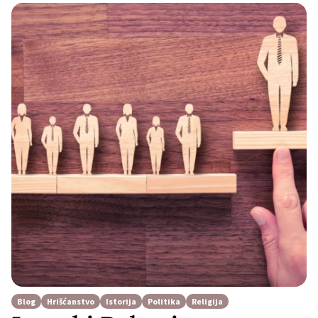
Blog
Hrišćanstvo
Istorija
Politika
Religija