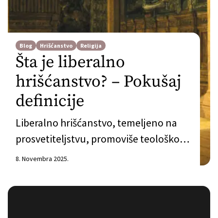
Blog
Hrišćanstvo
Religija
Šta je liberalno
hrišćanstvo? – Pokušaj
definicije
Liberalno hrišćanstvo, temeljeno na
prosvetiteljstvu, promoviše teološko
promišljanje koje balansira između
8. Novembra 2025.
vere i modernog znanja, fokusirajući se
na etiku i društveni angažman.