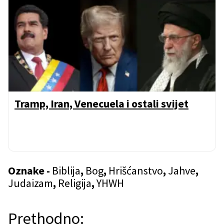
Tramp, Iran, Venecuela i ostali svijet
Oznake -
Biblija
,
Bog
,
Hrišćanstvo
,
Jahve
,
Judaizam
,
Religija
,
YHWH
N
Prethodno: