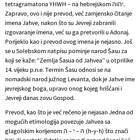
tetragramatona YHWH – na hebrejskom יהוה.
Zapravo, ovo i nije prevod, već zamjensko čitanje
imena Jahve, nakon što su Jevreji zabranili
izgovaranje imena, već su ga pretvorili u Adonaj.
Porijeklo kao i prevod ovog imena je nejasno. Još
se u Solebskom natpisu pominje narod Šasu za
koji se kaže: “Zemlja Šasua od Jahvea” u otprilike
14. vijeku p.n.e. Termin Šasu odnosi se na
nomadski narod južnog Levanta, dok je Jahve ime
jevrejskog boga, upravo onog kojeg hrišćani i
Jevreji danas zovu Gospod.
Prevod, kao što je već rečeno je nejasan Jedna od
mogućih etimologija povezuje Jahvea sa
glagolskim korijenom ה – י – ה (h-y-h) što znači