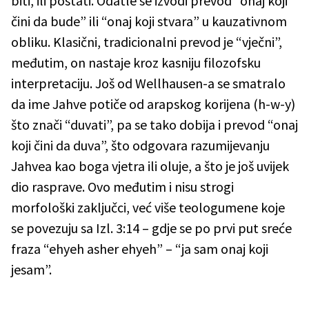
biti, ili postati. Odatle se izvodi prevod “onaj koji
čini da bude” ili “onaj koji stvara” u kauzativnom
obliku. Klasični, tradicionalni prevod je “vječni”,
međutim, on nastaje kroz kasniju filozofsku
interpretaciju. Još od Wellhausen-a se smatralo
da ime Jahve potiče od arapskog korijena (h-w-y)
što znači “duvati”, pa se tako dobija i prevod “onaj
koji čini da duva”, što odgovara razumijevanju
Jahvea kao boga vjetra ili oluje, a što je još uvijek
dio rasprave. Ovo međutim i nisu strogi
morfološki zaključci, već više teologumene koje
se povezuju sa Izl. 3:14 – gdje se po prvi put sreće
fraza “ehyeh asher ehyeh” – “ja sam onaj koji
jesam”.