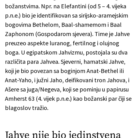
božanstvima. Npr. na Elefantini (od 5 – 4. vijeka
p.n.e.) bio je identifikovan sa sirijsko-aramejskim
bogovima Bethelom, Baal-shamemom i Baal
Zaphonom (Gospodarom sjevera). Time je Jahve
preuzeo aspekte luranog, fertilnog i olujnog
boga. U egipatskom Jahvizmu, postojala su dva
različita para Jahvea. Sjeverni, hamatski Jahve,
koji je bio povezan sa boginjom Anat-Bethel ili
Anat-Yaho, i južni Jaho, deifikovani tron Jahova, i
Ašere sa juga/Negeva, koji se pominju u papirusu
Amherst 63 (4. vijek p.n.e.) kao božanski par čiji se
blagoslov tražio.
Jahve nije bio jedinstvena