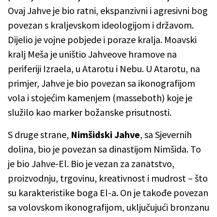
Ovaj Jahve je bio ratni, ekspanzivni i agresivni bog
povezan s kraljevskom ideologijom i državom.
Dijelio je vojne pobjede i poraze kralja. Moavski
kralj Meša je uništio Jahveove hramove na
periferiji Izraela, u Atarotu i Nebu. U Atarotu, na
primjer, Jahve je bio povezan sa ikonografijom
vola i stojećim kamenjem (masseboth) koje je
služilo kao marker božanske prisutnosti.
S druge strane,
Nimšidski Jahve
, sa Sjevernih
dolina, bio je povezan sa dinastijom Nimšida. To
je bio Jahve-El. Bio je vezan za zanatstvo,
proizvodnju, trgovinu, kreativnost i mudrost – što
su karakteristike boga El-a. On je takođe povezan
sa volovskom ikonografijom, uključujući bronzanu