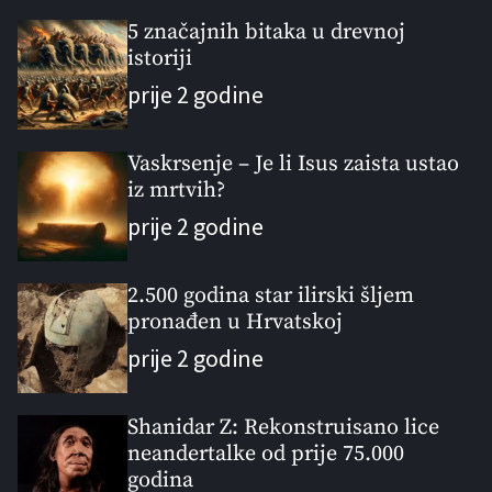
p
c
m
g
u
e
m
g
5 značajnih bitaka u drevnoj
l
istoriji
n
e
e
a
t
n
d
prije 2 godine
r
t
Vaskrsenje – Je li Isus zaista ustao
iz mrtvih?
prije 2 godine
2.500 godina star ilirski šljem
pronađen u Hrvatskoj
prije 2 godine
Shanidar Z: Rekonstruisano lice
neandertalke od prije 75.000
godina