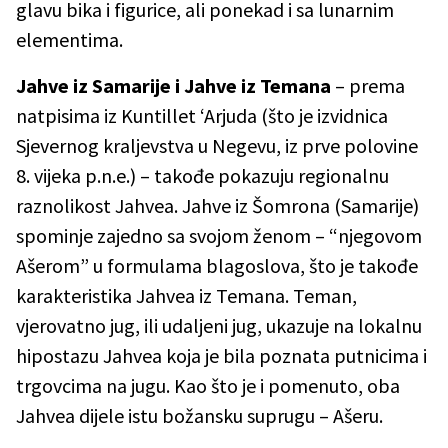
glavu bika i figurice, ali ponekad i sa lunarnim
elementima.
Jahve iz Samarije i Jahve iz Temana
– prema
natpisima iz Kuntillet ‘Arjuda (što je izvidnica
Sjevernog kraljevstva u Negevu, iz prve polovine
8. vijeka p.n.e.) – takođe pokazuju regionalnu
raznolikost Jahvea. Jahve iz Šomrona (Samarije)
spominje zajedno sa svojom ženom – “njegovom
Ašerom” u formulama blagoslova, što je takođe
karakteristika Jahvea iz Temana. Teman,
vjerovatno jug, ili udaljeni jug, ukazuje na lokalnu
hipostazu Jahvea koja je bila poznata putnicima i
trgovcima na jugu. Kao što je i pomenuto, oba
Jahvea dijele istu božansku suprugu – Ašeru.