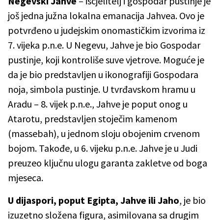
Negevski Jahve
– iscjelitelj i gospodar pustinje je
još jedna južna lokalna emanacija Jahvea. Ovo je
potvrđeno u judejskim onomastičkim izvorima iz
7. vijeka p.n.e. U Negevu, Jahve je bio Gospodar
pustinje, koji kontroliše suve vjetrove. Moguće je
da je bio predstavljen u ikonografiji Gospodara
noja, simbola pustinje. U tvrđavskom hramu u
Aradu – 8. vijek p.n.e., Jahve je poput onog u
Atarotu, predstavljen stoječim kamenom
(massebah), u jednom sloju obojenim crvenom
bojom. Takođe, u 6. vijeku p.n.e. Jahve je u Judi
preuzeo ključnu ulogu garanta zakletve od boga
mjeseca.
U dijaspori, poput Egipta, Jahve ili Jaho
, je bio
izuzetno složena figura, asimilovana sa drugim