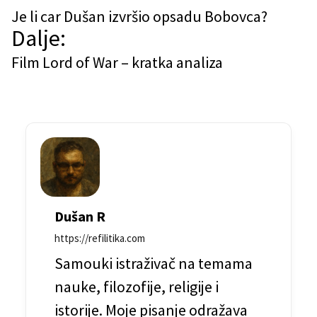
a
Je li car Dušan izvršio opsadu Bobovca?
Dalje:
v
Film Lord of War – kratka analiza
i
g
a
c
i
j
Dušan R
a
https://refilitika.com
č
Samouki istraživač na temama
l
nauke, filozofije, religije i
a
istorije. Moje pisanje odražava