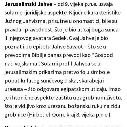
Jerusalimski Jahve
– od 9. vijeka p.n.e. usvaja
solarne i juridijske aspekte. Ključne karakteristike
Južnog Jahvizma, prisutne u onomastici, bile su
pravda i pravednost, što je bio uticaj boga sunca
ili njegovog avatara Sedek. Ovaj Jahve je bio
poznat i po epitetu Jahve Savaot – što se u
prevodima Biblije danas prevodi kao “Gospod
nad vojskama”. Solarni profil Jahvea se u
jerusalimskim prikazima pretvorio u simbole
poput krilatog sunčevog diska, skarabeja i
uraeusa – što odgovara egipatskom uticaju. Imao
je i htonične aspekte: zaštitu u zagrobnom životu,
što je vidljivo kroz urezanu božansku ruku na zidu
grobnice (Hirbet el-Qom, kraj 8. vijeka p.n.e.).