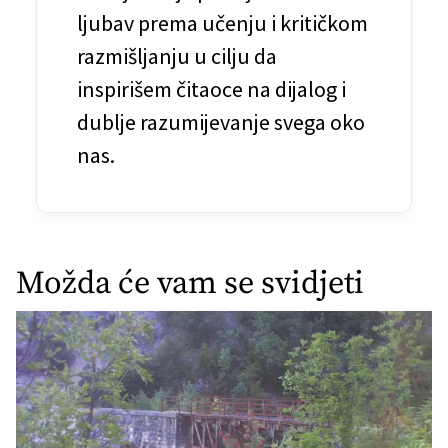
n
ljubav prema učenju i kritičkom
a
razmišljanju u cilju da
k
inspirišem čitaoce na dijalog i
dublje razumijevanje svega oko
a
nas.
Možda će vam se svidjeti