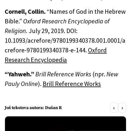
Cornell, Collin.
“Names of God in the Hebrew
Bible.”
Oxford Research Encyclopedia of
Religion.
July 29, 2019. DOI:
10.1093/acrefore/9780199340378.001.0001/a
crefore-9780199340378-e-144.
Oxford
Research Encyclopedia
“Yahweh.”
Brill Reference Works
(npr.
New
Pauly Online
).
Brill Reference Works
‹
›
Još tekstova autora: Dušan R