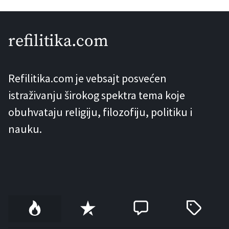
refilitika.com
Refilitika.com je vebsajt posvećen
istraživanju širokog spektra tema koje
obuhvataju religiju, filozofiju, politiku i
nauku.
P
R
C
T
o
e
o
a