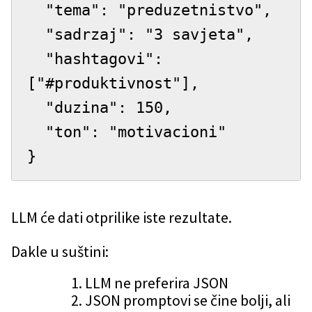
  "tema": "preduzetnistvo",

  "sadrzaj": "3 savjeta",

  "hashtagovi": 
["#produktivnost"],

  "duzina": 150,

  "ton": "motivacioni"

}
LLM će dati otprilike iste rezultate.
Dakle u suštini:
LLM ne preferira JSON
JSON promptovi se čine bolji, ali