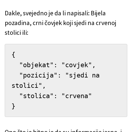
Dakle, svejedno je da li napisali: Bijela
pozadina, crni čovjek koji sjedi na crvenoj
stolici ili:
{

  "objekat": "covjek",

  "pozicija": "sjedi na 
stolici",

  "stolica": "crvena"

}
Ono što je bitno je da su informacije jasne, i