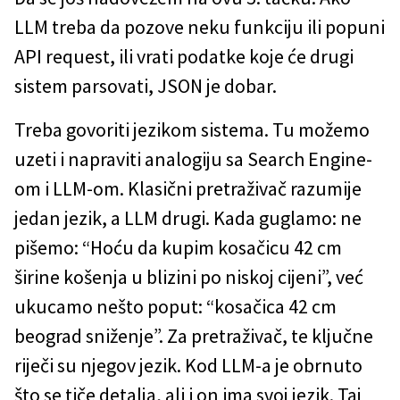
LLM treba da pozove neku funkciju ili popuni
API request, ili vrati podatke koje će drugi
sistem parsovati, JSON je dobar.
Treba govoriti jezikom sistema. Tu možemo
uzeti i napraviti analogiju sa Search Engine-
om i LLM-om. Klasični pretraživač razumije
jedan jezik, a LLM drugi. Kada guglamo: ne
pišemo: “Hoću da kupim kosačicu 42 cm
širine košenja u blizini po niskoj cijeni”, već
ukucamo nešto poput: “kosačica 42 cm
beograd sniženje”. Za pretraživač, te ključne
riječi su njegov jezik. Kod LLM-a je obrnuto
što se tiče detalja, ali i on ima svoj jezik. Taj