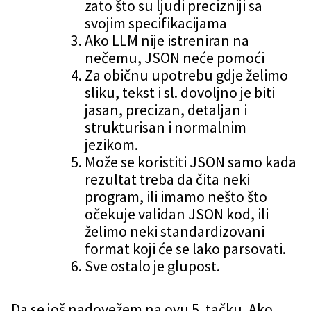
zato što su ljudi precizniji sa
svojim specifikacijama
Ako LLM nije istreniran na
nečemu, JSON neće pomoći
Za običnu upotrebu gdje želimo
sliku, tekst i sl. dovoljno je biti
jasan, precizan, detaljan i
strukturisan i normalnim
jezikom.
Može se koristiti JSON samo kada
rezultat treba da čita neki
program, ili imamo nešto što
očekuje validan JSON kod, ili
želimo neki standardizovani
format koji će se lako parsovati.
Sve ostalo je glupost.
Da se još nadovežem na ovu 5. tačku. Ako