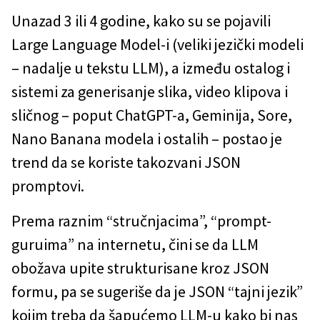
Unazad 3 ili 4 godine, kako su se pojavili
Large Language Model-i (veliki jezički modeli
– nadalje u tekstu LLM), a između ostalog i
sistemi za generisanje slika, video klipova i
sličnog – poput ChatGPT-a, Geminija, Sore,
Nano Banana modela i ostalih – postao je
trend da se koriste takozvani JSON
promptovi.
Prema raznim “stručnjacima”, “prompt-
guruima” na internetu, čini se da LLM
obožava upite strukturisane kroz JSON
formu, pa se sugeriše da je JSON “tajni jezik”
kojim treba da šapućemo LLM-u kako bi nas