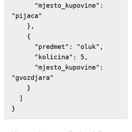
      "mjesto_kupovine": 
"pijaca"

    },

    {

      "predmet": "oluk",

      "kolicina": 5,

      "mjesto_kupovine": 
"gvozdjara"

    }

  ]

}