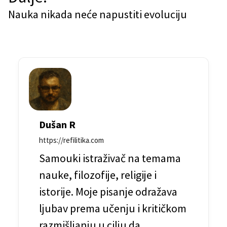
i
Nauka nikada neće napustiti evoluciju
g
a
c
i
j
a
Dušan R
č
https://refilitika.com
l
Samouki istraživač na temama
a
nauke, filozofije, religije i
n
istorije. Moje pisanje odražava
ljubav prema učenju i kritičkom
a
razmišljanju u cilju da