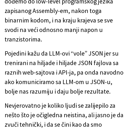
dođemo do low-level programskog jezika
zapisanog Assembly-em, nakon toga
binarnim kodom, i na kraju krajeva se sve
svodi na veći odnosno manji napon u
tranzistorima.
Pojedini kažu da LLM-ovi “vole” JSON jer su
trenirani na hiljade i hiljade JSON fajlova sa
raznih web-sajtova i API-ja, pa onda navodno
ako komuniciramo sa LLM-om u JSON-u,
bolje nas razumiju i daju bolje rezultate.
Nevjerovatno je koliko ljudi se zalijepilo za
nešto što je očigledna neistina, ali jasno je da
zvuči tehnički, i da se čini kao da smo