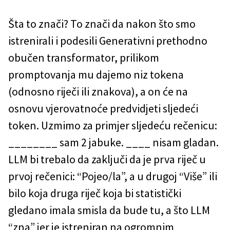
Šta to znači? To znači da nakon što smo
istrenirali i podesili Generativni prethodno
obučen transformator, prilikom
promptovanja mu dajemo niz tokena
(odnosno riječi ili znakova), a on će na
osnovu vjerovatnoće predvidjeti sljedeći
token. Uzmimo za primjer sljedeću rečenicu:
________ sam 2 jabuke. ____ nisam gladan.
LLM bi trebalo da zaključi da je prva riječ u
prvoj rečenici: “Pojeo/la”, a u drugoj “Više” ili
bilo koja druga riječ koja bi statistički
gledano imala smisla da bude tu, a što LLM
“zna” jer je istreniran na ogromnim