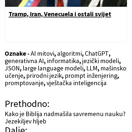
Tramp, Iran, Venecuela i ostali svijet
Oznake -
AI mitovi
,
algoritmi
,
ChatGPT
,
generativna AI
,
informatika
,
jezički modeli
,
JSON
,
large language modeli
,
LLM
,
mašinsko
učenje
,
prirodni jezik
,
prompt inženjering
,
promptovanje
,
vještačka inteligencija
N
Prethodno:
a
Kako je Biblija nadmašila savremenu nauku?
Jezekiljev hljeb
v
Dalje: