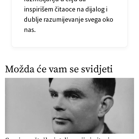
k
inspirišem čitaoce na dijalog i
a
dublje razumijevanje svega oko
nas.
Možda će vam se svidjeti