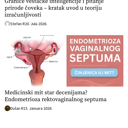
Granice veštačke inteligencije i pitanje
prirode čoveka – kratak uvod u teoriju
izračunljivosti
Stefan R
20. Jula 2026.
Medicinski mit star decenijama?
Endometrioza rektovaginalnog septuma
Dušan R
15. Januara 2026.