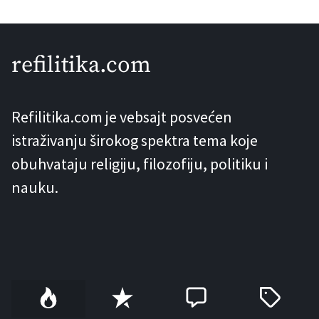
refilitika.com
Refilitika.com je vebsajt posvećen
istraživanju širokog spektra tema koje
obuhvataju religiju, filozofiju, politiku i
nauku.
P
R
C
T
o
e
o
a