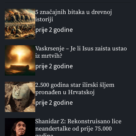
p
c
m
g
u
e
m
g
5 značajnih bitaka u drevnoj
l
istoriji
n
e
e
a
t
n
d
prije 2 godine
r
t
Vaskrsenje – Je li Isus zaista ustao
iz mrtvih?
prije 2 godine
2.500 godina star ilirski šljem
pronađen u Hrvatskoj
prije 2 godine
Shanidar Z: Rekonstruisano lice
neandertalke od prije 75.000