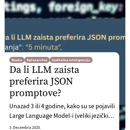
Nauka
Računarstvo
Vještačka inteligencija
Da li LLM zaista
preferira JSON
promptove?
Unazad 3 ili 4 godine, kako su se pojavili
Large Language Model-i (veliki jezički
modeli – nadalje u tekstu LLM), a
3. Decembra 2025.