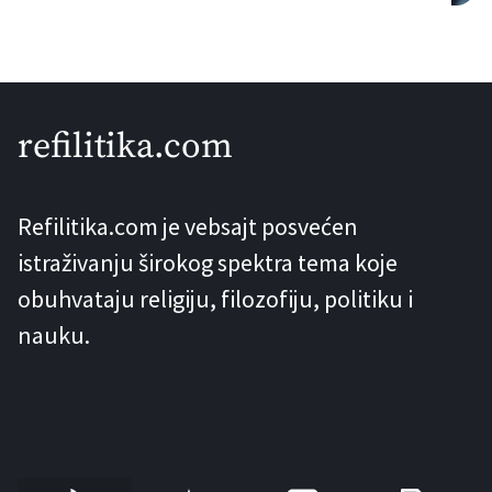
između ostalog i sistemi za generisanje
slika, video klipova i sličnog – poput
ChatGPT-a, Geminija, Sore, Nano
Banana modela i ostalih – postao je
refilitika.com
trend da se koriste takozvani JSON
promptovi. Prema raznim
Refilitika.com je vebsajt posvećen
“stručnjacima”, […]
istraživanju širokog spektra tema koje
obuhvataju religiju, filozofiju, politiku i
nauku.