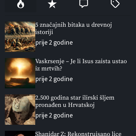
P
R
C
T
o
e
o
a
p
c
m
g
u
e
m
g
5 značajnih bitaka u drevnoj
l
istoriji
n
e
e
a
t
n
d
prije 2 godine
r
t
Vaskrsenje – Je li Isus zaista ustao
iz mrtvih?
prije 2 godine
2.500 godina star ilirski šljem
pronađen u Hrvatskoj
prije 2 godine
Shanidar Z: Rekonstruisano lice