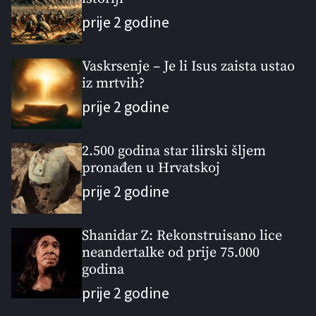
l
n
e
e
a
t
n
d
prije 2 godine
r
t
Vaskrsenje – Je li Isus zaista ustao
iz mrtvih?
prije 2 godine
2.500 godina star ilirski šljem
pronađen u Hrvatskoj
prije 2 godine
Shanidar Z: Rekonstruisano lice
neandertalke od prije 75.000
godina
prije 2 godine