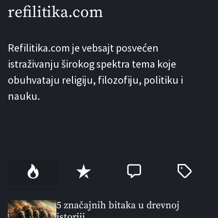
tranziciju između boja i tonova. Ova
refilitika.com
tehnika se veže najčešće za Leonarda
da Vinčija i njegove sljedbenike koji su
Refilitika.com je vebsajt posvećen
navodno težili suptilnim gradacijama
istraživanju širokog spektra tema koje
bez granica, povlačivši nijanse […]
obuhvataju religiju, filozofiju, politiku i
nauku.
P
R
C
T
o
e
o
a
p
c
m
g
u
e
m
g
5 značajnih bitaka u drevnoj
istoriji