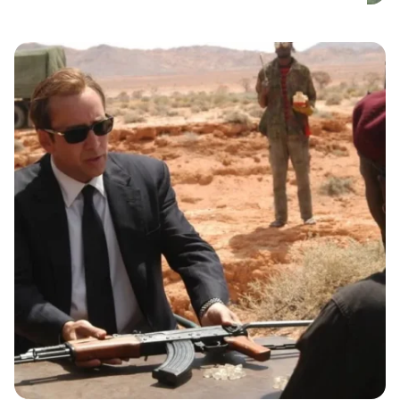
projektovao čuveni inženjer i tvorac
Ajfelove kule – Gustav Ajfel. Ova
informacija se pojavljuje u knjizi “Pruge
koje su život značile” Stanislava
Vukorepa, gdje se navodi da je, prema
kazivanju, ovu ćupriju projektovao
Ajfel. Problem nastaje kada novinari,
željni senzacionalizma, […]