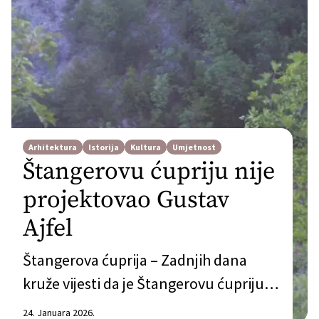
Arhitektura
Istorija
Kultura
Umjetnost
Štangerovu ćupriju nije
projektovao Gustav
Ajfel
Štangerova ćuprija – Zadnjih dana
kruže vijesti da je Štangerovu ćupriju u
Sjekosama (opština Čapljina)
24. Januara 2026.