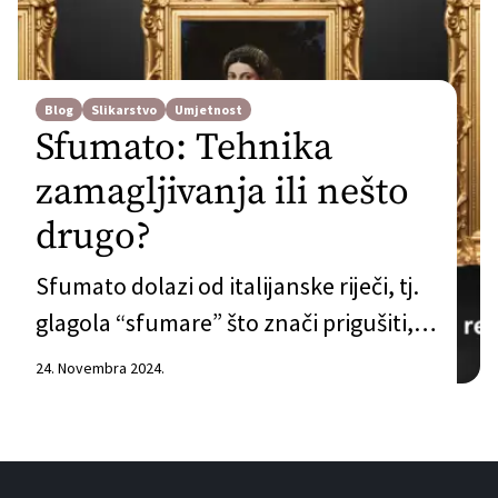
Blog
Slikarstvo
Umjetnost
Sfumato: Tehnika
zamagljivanja ili nešto
drugo?
Sfumato dolazi od italijanske riječi, tj.
glagola “sfumare” što znači prigušiti,
zadimiti, zamagliti, zamutiti. Prema
24. Novembra 2024.
enciklopediji “Britanika”, to je tehnika
kojom se teži postignuti fino
nijansiranje, gotovo nevidljivu