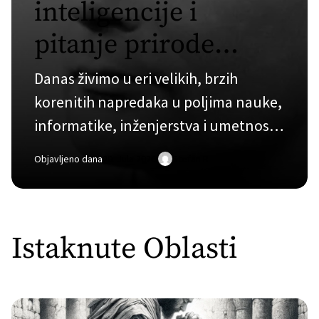
inteligencije i
pitanje prirode
čoveka – kratak
Danas živimo u eri velikih, brzih
uvod u teoriju
korenitih napredaka u poljima nauke,
informatike, inženjerstva i umetnosti.
izračunljivosti
Naime najznačajniji od svih njih...
Objavljeno dana
20. Jula 2026.
Stefan R
Istaknute Oblasti