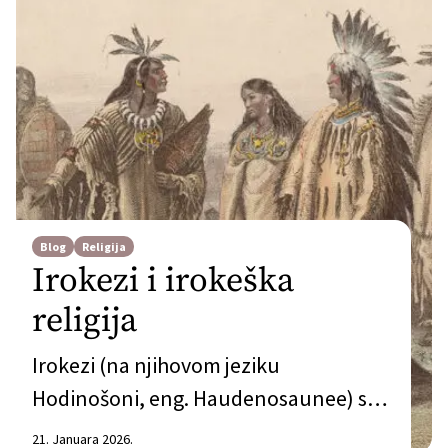
Blog
Religija
Irokezi i irokeška
religija
Irokezi (na njihovom jeziku
Hodinošoni, eng. Haudenosaunee) su
grupa naroda unutar američkih
21. Januara 2026.