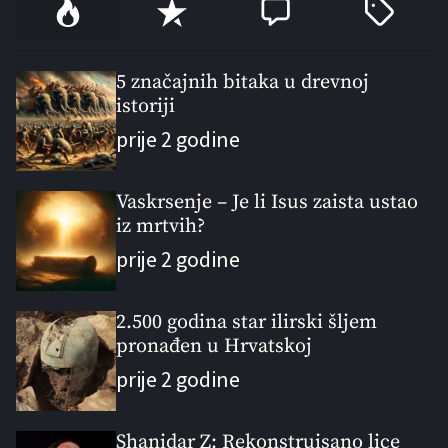
P
R
C
T
o
e
o
a
p
c
m
g
u
e
m
g
5 značajnih bitaka u drevnoj
l
istoriji
n
e
e
a
t
n
d
prije 2 godine
r
t
Vaskrsenje – Je li Isus zaista ustao
iz mrtvih?
prije 2 godine
2.500 godina star ilirski šljem
pronađen u Hrvatskoj
prije 2 godine
Shanidar Z: Rekonstruisano lice