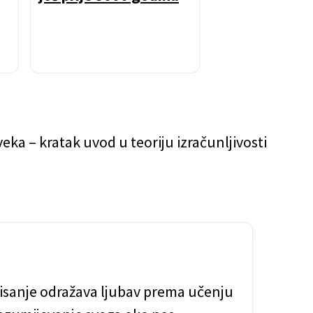
rektovaginal
septuma
veka – kratak uvod u teoriju izračunljivosti
e pisanje odražava ljubav prema učenju