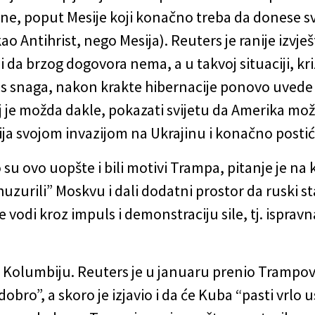
ne, poput Mesije koji konačno treba da donese svje
ao Antihrist, nego Mesija). Reuters je ranije izvje
 da brzog dogovora nema, a u takvoj situaciji, kri
s snaga, nakon krakte hibernacije ponovo uvede 
lj je možda dakle, pokazati svijetu da Amerika mo
usija svojom invazijom na Ukrajinu i konačno postić
o su ovo uopšte i bili motivi Trampa, pitanje je n
uzurili” Moskvu i dali dodatni prostor da ruski st
e vodi kroz impuls i demonstraciju sile, tj. ispra
i Kolumbiju. Reuters je u januaru prenio Trampov
bro”, a skoro je izjavio i da će Kuba “pasti vrlo u