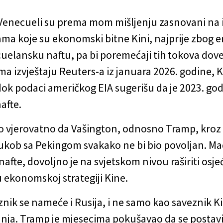
Venecueli su prema mom mišljenju zasnovani na i
ma koje su ekonomski bitne Kini, najprije zbog en
elansku naftu, pa bi poremećaji tih tokova doveli
a izvještaju Reuters-a iz januara 2026. godine, Ki
dok podaci američkog EIA sugerišu da je 2023. go
afte.
rlo vjerovatno da Vašington, odnosno Tramp, kroz I
sukob sa Pekingom svakako ne bi bio povoljan. Mad
nafte, dovoljno je na svjetskom nivou raširiti osj
u ekonomskoj strategiji Kine.
ik se nameće i Rusija, i ne samo kao saveznik K
ja. Tramp je mjesecima pokušavao da se postavi 