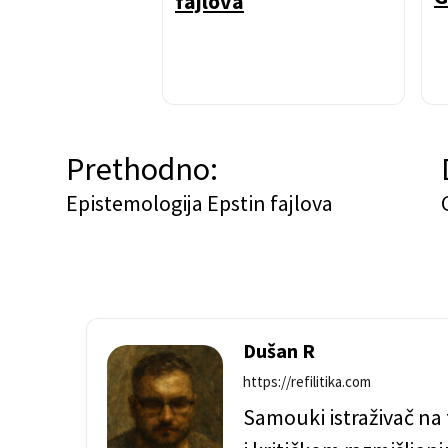
fajlova
N
Prethodno:
a
Epistemologija Epstin fajlova
v
i
g
a
Dušan R
c
https://refilitika.com
Samouki istraživač na 
i