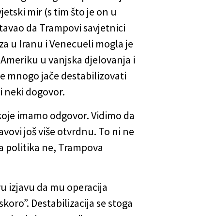
tski mir (s tim što je on u
štavao da Trampovi savjetnici
za u Iranu i Venecueli mogla je
Ameriku u vanjska djelovanja i
že mnogo jače destabilizovati
i neki dogovor.
a koje imamo odgovor. Vidimo da
avovi još više otvrdnu. To ni ne
vna politika ne, Trampova
u izjavu da mu operacija
skoro”. Destabilizacija se stoga