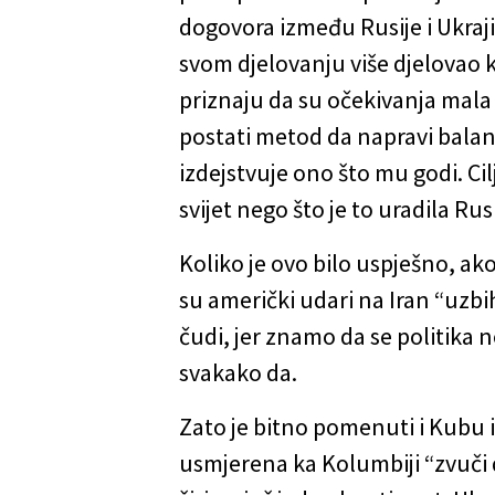
dogovora između Rusije i Ukraji
svom djelovanju više djelovao k
priznaju da su očekivanja mala i
postati metod da napravi balan
izdejstvuje ono što mu godi. Ci
svijet nego što je to uradila R
Koliko je ovo bilo uspješno, ak
su američki udari na Iran “uzbih
čudi, jer znamo da se politika n
svakako da.
Zato je bitno pomenuti i Kubu 
usmjerena ka Kolumbiji “zvuči do