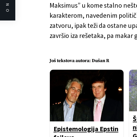
Maksimus” u kome stalno nešto m
karakterom, navedenim političk
zatvoru, ipak teži da ostane upa
završio iza rešetaka, pa makar 
Još tekstova autora: Dušan R
Š
n
Epistemologija Epstin
G