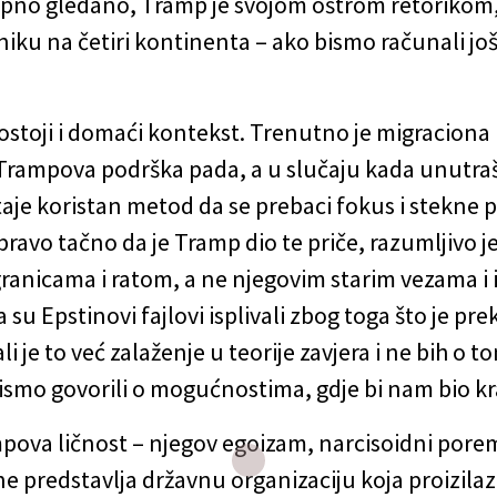
kupno gledano, Tramp je svojom oštrom retorikom,
niku na četiri kontinenta – ako bismo računali još
ostoji i domaći kontekst. Trenutno je migraciona 
da Trampova podrška pada, a u slučaju kada unutr
taje koristan metod da se prebaci fokus i stekne p
pravo tačno da je Tramp dio te priče, razumljivo j
granicama i ratom, a ne njegovim starim vezama i
a su Epstinovi fajlovi isplivali zbog toga što je p
li je to već zalaženje u teorije zavjera i ne bih o 
bismo govorili o mogućnostima, gdje bi nam bio kr
mpova ličnost – njegov egoizam, narcisoidni porem
ne predstavlja državnu organizaciju koja proizilazi