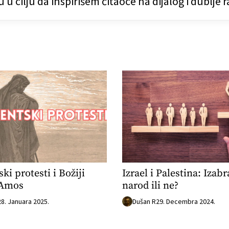
u u cilju da inspirišem čitaoce na dijalog i dublje
ki protesti i Božiji
Izrael i Palestina: Izabr
 Amos
narod ili ne?
28. Januara 2025.
Dušan R
29. Decembra 2024.