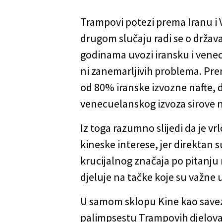
Trampovi potezi prema Iranu i 
drugom slučaju radi se o država
godinama uvozi iransku i venecu
ni zanemarljivih problema. Prem
od 80% iranske izvozne nafte, 
venecuelanskog izvoza sirove n
Iz toga razumno slijedi da je v
kineske interese, jer direktan 
krucijalnog značaja po pitanju 
djeluje na tačke koje su važne 
U samom sklopu Kine kao savezn
palimpsestu Trampovih djelovan