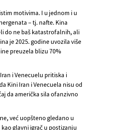
stim motivima. I u jednom i u
ergenata – tj. nafte. Kina
 do ne baš katastrofalnih, ali
na je 2025. godine uvozila više
dine preuzela blizu 70%
ran i Venecuelu pritiska i
a Kini Iran i Venecuela nisu od
ećaj da američka sila ofanzivno
ine, već uopšteno gledano u
kao glavni igrač u postizanju