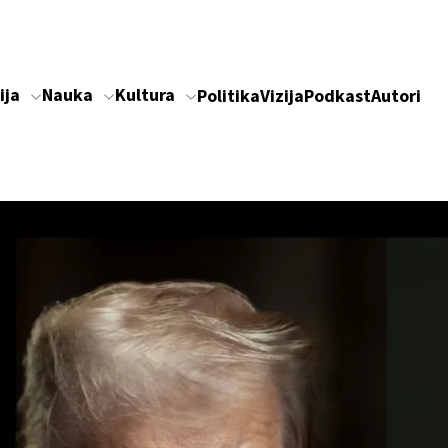
ija
Nauka
Kultura
Politika
Vizija
Podkast
Autori