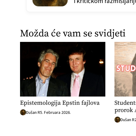
i kritičkom razmišljanj
j
a
č
Možda će vam se svidjeti
l
a
n
a
k
a
Epistemologija Epstin fajlova
Students
prorok
Dušan R
5. Februara 2026.
Dušan R