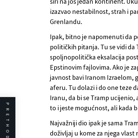
širi na još jedan kontinent. U
izazvao nestabilnost, strah i pa
Grenlandu.
Ipak, bitno je napomenuti da p
političkih pitanja. Tu se vidi 
spoljnopolitička eksalacija pos
Epstinovim fajlovima. Ako je za
javnost bavi Iranom Izraelom, 
aferu. Tu dolazi i do one teze d
Iranu, da bi se Tramp ucijenio, a
PRETHODNO
to i jeste mogućnost, ali kada 
Najvažniji dio ipak je sama Tra
doživljaj u kome za njega vlast 