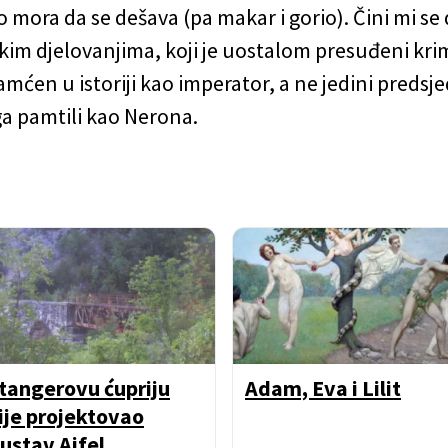
ora da se dešava (pa makar i gorio). Čini mi se 
im djelovanjima, koji je uostalom presuđeni krim
mćen u istoriji kao imperator, a ne jedini predsjedn
ga pamtili kao Nerona.
tangerovu ćupriju
Adam, Eva i Lilit
ije projektovao
ustav Ajfel