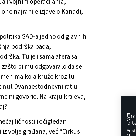
 a i vojnim operacijama,
 one najranije izjave o Kanadi,
politika SAD-a jedno od glavnih
ašnja podrška pada,
odrška. Tu je i sama afera sa
e zašto bi mu odgovaralo da se
 imenima koja kruže kroz tu
rekinut Dvanaestodnevni rat u
tome ni govorio. Na kraju krajeva,
aj?
Gra
DALJE
ećaj ličnosti i očigledan
pit
kra
 iz volje građana, već “Cirkus