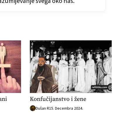
 razumijevanje svega oko nas.
ani
Konfučijanstvo i žene
Dušan R
15. Decembra 2024.