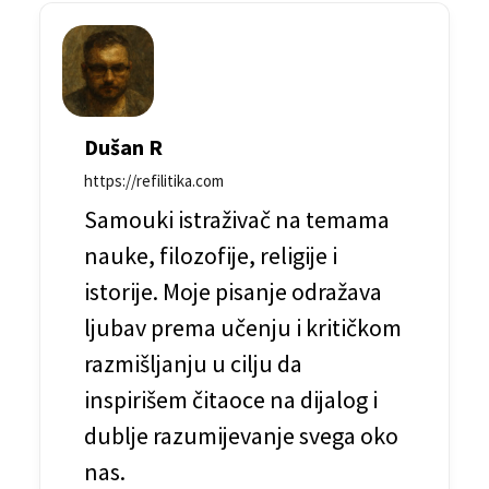
i
j
a
č
Dušan R
l
https://refilitika.com
a
Samouki istraživač na temama
n
nauke, filozofije, religije i
a
istorije. Moje pisanje odražava
k
ljubav prema učenju i kritičkom
a
razmišljanju u cilju da
inspirišem čitaoce na dijalog i
dublje razumijevanje svega oko
nas.