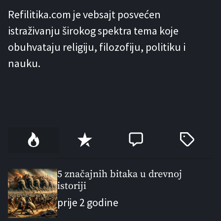
Refilitika.com je vebsajt posvećen
istraživanju širokog spektra tema koje
obuhvataju religiju, filozofiju, politiku i
nauku.
P
R
C
T
o
e
o
a
p
c
m
g
u
e
m
g
5 značajnih bitaka u drevnoj
l
istoriji
n
e
e
a
t
n
d
prije 2 godine
r
t