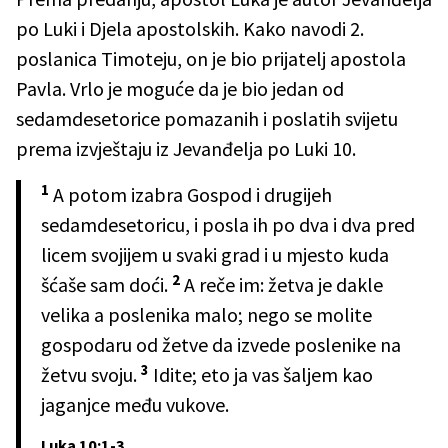
po Luki i Djela apostolskih. Kako navodi 2.
poslanica Timoteju, on je bio prijatelj apostola
Pavla. Vrlo je moguće da je bio jedan od
sedamdesetorice pomazanih i poslatih svijetu
prema izvještaju iz Jevanđelja po Luki 10.
1
A potom izabra Gospod i drugijeh
sedamdesetoricu, i posla ih po dva i dva pred
licem svojijem u svaki grad i u mjesto kuda
2
šćaše sam doći.
A reče im: žetva je dakle
velika a poslenika malo; nego se molite
gospodaru od žetve da izvede poslenike na
3
žetvu svoju.
Idite; eto ja vas šaljem kao
jaganjce među vukove.
Luka 10:1-3