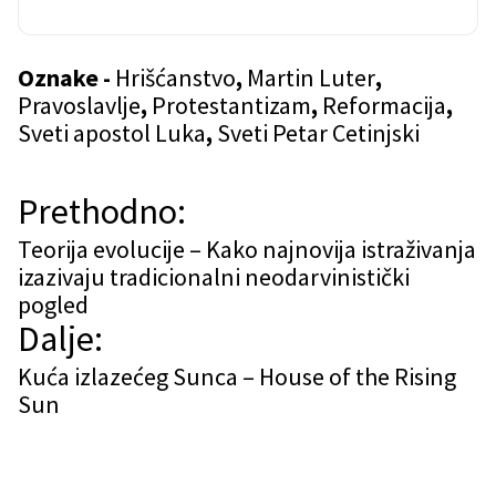
Oznake -
Hrišćanstvo
,
Martin Luter
,
Pravoslavlje
,
Protestantizam
,
Reformacija
,
Sveti apostol Luka
,
Sveti Petar Cetinjski
N
Prethodno:
a
Teorija evolucije – Kako najnovija istraživanja
izazivaju tradicionalni neodarvinistički
v
pogled
i
Dalje:
g
Kuća izlazećeg Sunca – House of the Rising
Sun
a
c