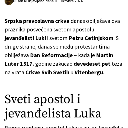
Dušan R
Objavljeno dana
31. Oktobra 2024.
Srpska pravoslavna crkva
danas obilježava dva
praznika posvećena svetom apostolu i
jevanđelisti Luki
i svetom
Petru Cetinjskom
. S
druge strane, danas se među protestantima
obilježava
Dan Reformacije
– kada je
Martin
Luter 1517.
godine zakucao
devedeset pet
teza
na vrata
Crkve Svih Svetih
u
Vitenbergu
.
Sveti apostol i
jevanđelista Luka
Prema predanju, apostol Luka je autor Jevanđelja