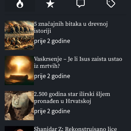
P
R
C
T
o
e
o
a
p
c
m
g
u
e
m
g
5 značajnih bitaka u drevnoj
l
istoriji
n
e
e
a
t
n
d
prije 2 godine
r
t
Vaskrsenje – Je li Isus zaista ustao
iz mrtvih?
prije 2 godine
2.500 godina star ilirski šljem
pronađen u Hrvatskoj
prije 2 godine
Shanidar Z: Rekonstruisano lice