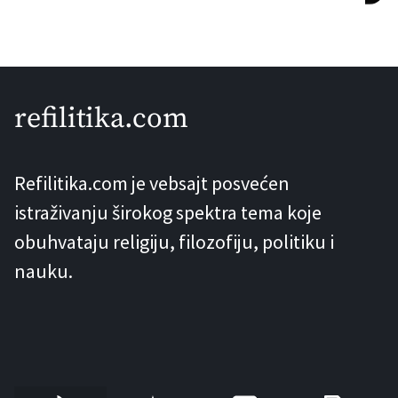
svetom Petru Cetinjskom. S druge
strane, danas se među protestantima
obilježava Dan Reformacije – kada je
Martin Luter 1517. godine zakucao
refilitika.com
devedeset pet teza na vrata Crkve Svih
Svetih u Vitenbergu. Sveti apostol i
Refilitika.com je vebsajt posvećen
jevanđelista Luka Prema predanju,
istraživanju širokog spektra tema koje
apostol Luka je […]
obuhvataju religiju, filozofiju, politiku i
nauku.