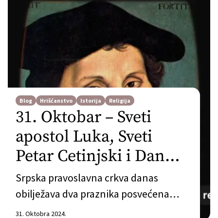
Blog
Hrišćanstvo
Istorija
Religija
31. Oktobar – Sveti
apostol Luka, Sveti
Petar Cetinjski i Dan
Reformacije
Srpska pravoslavna crkva danas
obilježava dva praznika posvećena
svetom apostolu i jevanđelisti Luki i
31. Oktobra 2024.