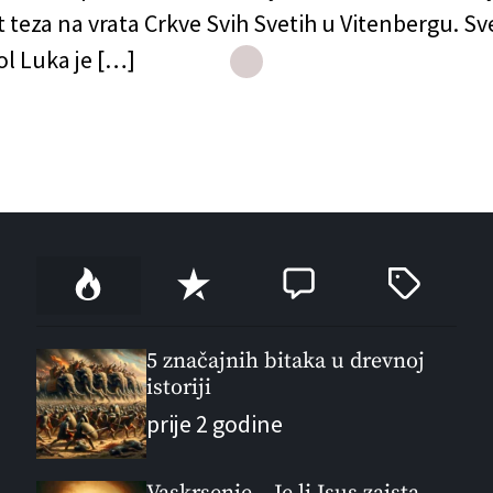
teza na vrata Crkve Svih Svetih u Vitenbergu. Sve
l Luka je […]
P
R
C
T
o
e
o
a
p
c
m
g
u
e
m
g
5 značajnih bitaka u drevnoj
l
istoriji
n
e
e
a
t
n
d
prije 2 godine
r
t