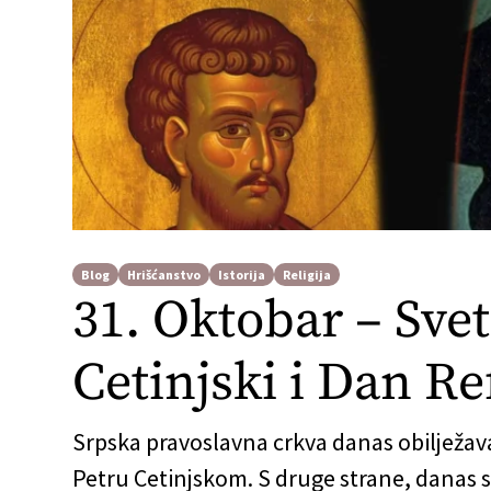
Blog
Hrišćanstvo
Istorija
Religija
31. Oktobar – Svet
Cetinjski i Dan R
Srpska pravoslavna crkva danas obilježav
Petru Cetinjskom. S druge strane, danas 