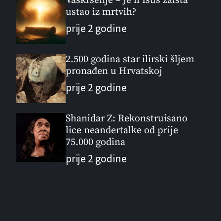
Vaskrsenje – Je li Isus zaista
ustao iz mrtvih?
prije 2 godine
2.500 godina star ilirski šljem
pronađen u Hrvatskoj
prije 2 godine
Shanidar Z: Rekonstruisano
lice neandertalke od prije
75.000 godina
prije 2 godine