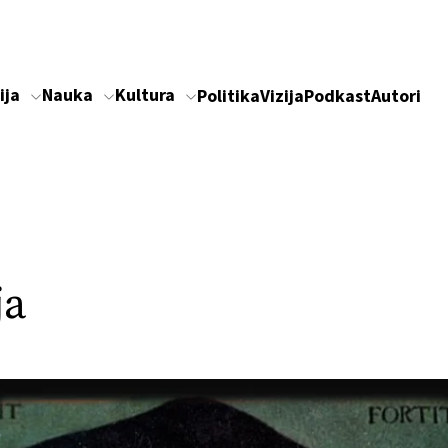
ija
Nauka
Kultura
Politika
Vizija
Podkast
Autori
ja