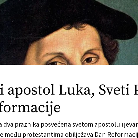
i apostol Luka, Sveti 
eformacije
a dva praznika posvećena svetom apostolu i jevanđ
se među protestantima obilježava Dan Reformacij