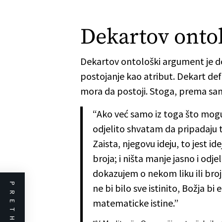
Dekartov onto
Dekartov ontološki argument je do
postojanje kao atribut. Dekart def
mora da postoji. Stoga, prema sam
“Ako već samo iz toga što mogu id
odjelito shvatam da pripadaju toj
Zaista, njegovu ideju, to jest id
broja; i ništa manje jasno i odj
dokazujem o nekom liku ili broj
ne bi bilo sve istinito, Božja b
matematicke istine.”