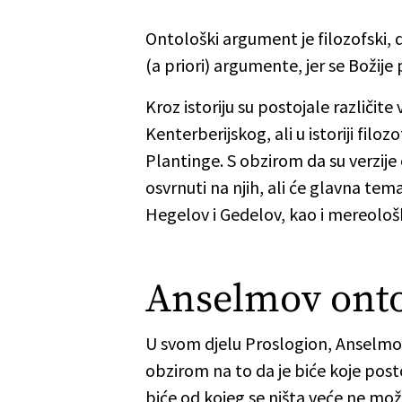
Ontološki argument je filozofski,
(a priori) argumente, jer se Božij
Kroz istoriju su postojale različi
Kenterberijskog, ali u istoriji fil
Plantinge. S obzirom da su verzi
osvrnuti na njih, ali će glavna te
Hegelov i Gedelov, kao i mereološ
Anselmov onto
U svom djelu Proslogion, Anselmov
obzirom na to da je biće koje post
biće od kojeg se ništa veće ne može 