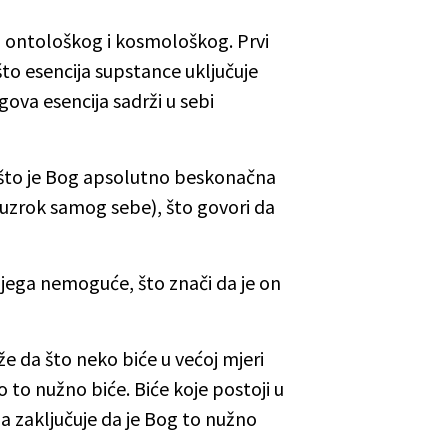
a ontološkog i kosmološkog. Prvi
to esencija supstance uključuje
ova esencija sadrži u sebi
Pošto je Bog apsolutno beskonačna
(uzrok samog sebe), što govori da
njega nemoguće, što znači da je on
e da što neko biće u većoj mjeri
o to nužno biće. Biće koje postoji u
a zaključuje da je Bog to nužno