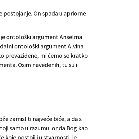
e postojanje. On spada u apriorne
ija je ontološki argument Anselma
 modalni ontološki argument Alvina
ko prevaziđene, mi ćemo se kratko
menta. Osim navedenih, tu su i
 zamisliti najveće biće, a da s
ostoji samo u razumu, onda Bog kao
 koje postoji i u stvarnosti, je