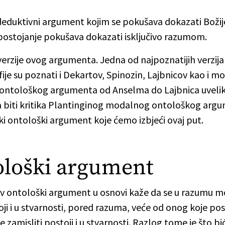
 deduktivni argument kojim se pokušava dokazati Božij
e postojanje pokušava dokazati isključivo razumom.
te verzije ovog argumenta. Jedna od najpoznatijih verz
ozofije su poznati i Dekartov, Spinozin, Lajbnicov kao i
je ontološkog argumenta od Anselma do Lajbnica uveli
ma biti kritika Plantinginog modalnog ontološkog argu
ki ontološki argument koje ćemo izbjeći ovaj put.
loški argument
 ontološki argument u osnovi kaže da se u razumu može
oji i u stvarnosti, pored razuma, veće od onog koje p
zamisliti postoji i u stvarnosti. Razlog tome je što biće