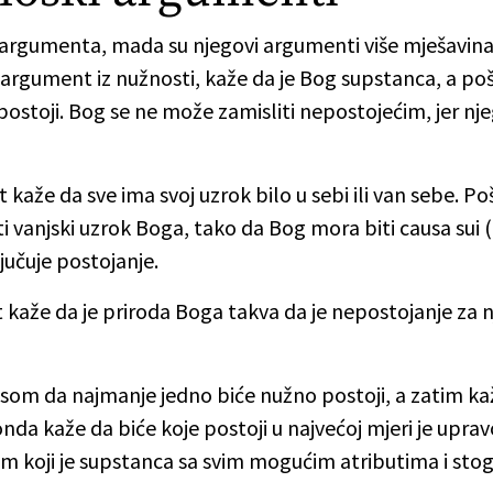
a argumenta, mada su njegovi argumenti više mješavin
argument iz nužnosti, kaže da je Bog supstanca, a poš
ostoji. Bog se ne može zamisliti nepostojećim, jer njeg
 kaže da sve ima svoj uzrok bilo u sebi ili van sebe. 
 vanjski uzrok Boga, tako da Bog mora biti causa sui 
jučuje postojanje.
 kaže da je priroda Boga takva da je nepostojanje za 
som da najmanje jedno biće nužno postoji, a zatim kaž
 onda kaže da biće koje postoji u najvećoj mjeri je uprav
m koji je supstanca sa svim mogućim atributima i stog