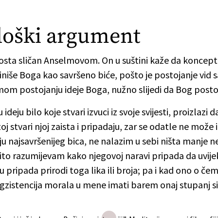
loški argument
sta sličan Anselmovom. On u suštini kaže da koncept 
iniše Boga kao savršeno biće, pošto je postojanje vid 
om postojanju ideje Boga, nužno slijedi da Bog postoj
eju bilo koje stvari izvuci iz svoje svijesti, proizlazi d
 stvari njoj zaista i pripadaju, zar se odatle ne može i
eju najsavršenijeg bica, ne nalazim u sebi ništa manje neg
elito razumijevam kako njegovoj naravi pripada da uvije
u pripada prirodi toga lika ili broja; pa i kad ono o 
i egzistencija morala u mene imati barem onaj stupanj s