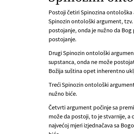
Postoji četiri Spinozina ontološk
Spinozin ontološki argument, tzv. 
postojanje, onda je nužno da Bog p
postojanje.
Drugi Spinozin ontološki argument
supstanca, onda ne može postojati
Božija suština opet inherentno ukl
Treći Spinozin ontološki argument
nužno biće.
Četvrti argument počinje sa premi
može da postoji, to je stvarnije, a
najvećoj mjeri izjednačava sa Bogo