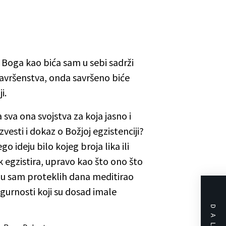
Boga kao bića sam u sebi sadrži
savršenstva, onda savršeno biće
i.
a sva ona svojstva za koja jasno i
zvesti i dokaz o Božjoj egzistenciji?
o ideju bilo kojeg broja lika ili
k egzistira, upravo kao što ono što
čemu sam proteklih dana meditirao
igurnosti koji su dosad imale