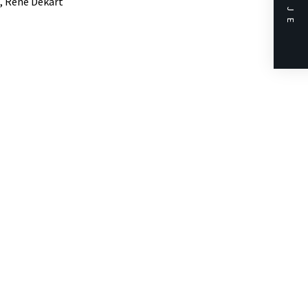
DALJE
ji, Rene Dekart