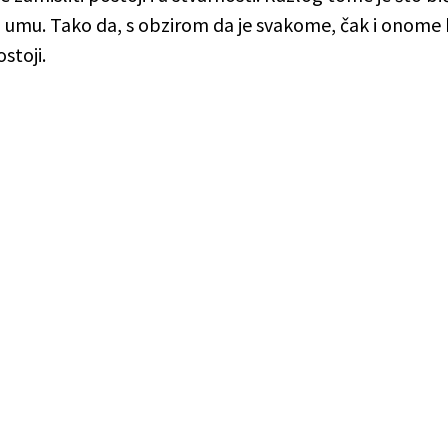
 umu. Tako da, s obzirom da je svakome, čak i onome 
stoji.