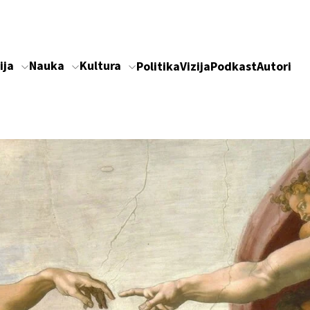
ija
Nauka
Kultura
Politika
Vizija
Podkast
Autori