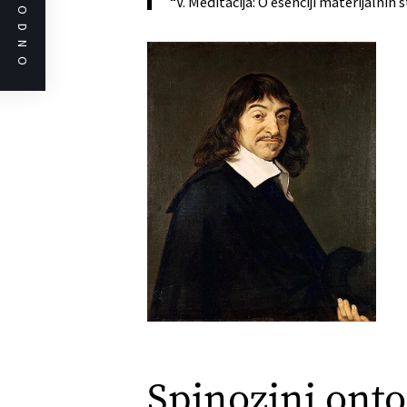
PRETHODNO
“V. Meditacija: O esenciji materijalnih s
Spinozini ont