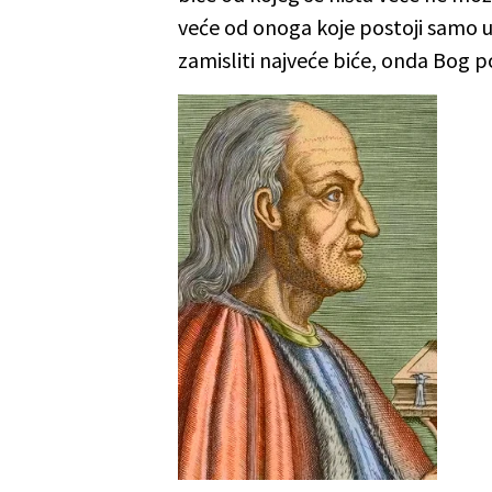
veće od onoga koje postoji samo u
zamisliti najveće biće, onda Bog po