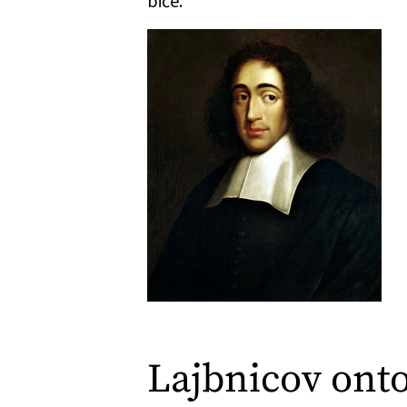
biće.
Lajbnicov ont