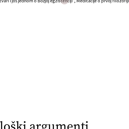
tvari i još jednom o Božjoj egzistenciji”, Meditacije o prvoj filozofi
ološki argumenti