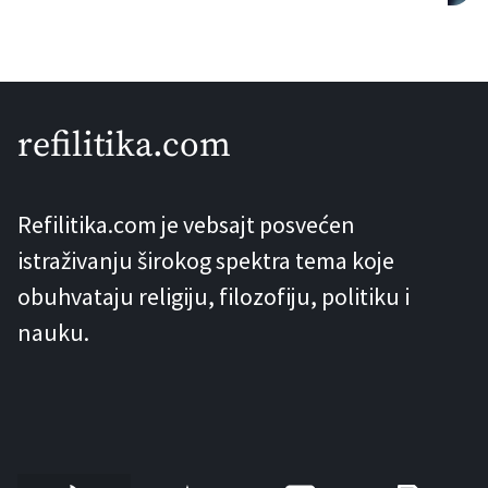
između ostalog i sistemi za generisanje
slika, video klipova i sličnog – poput
ChatGPT-a, Geminija, Sore, Nano
Banana modela i ostalih – postao je
refilitika.com
trend da se koriste takozvani JSON
promptovi. Prema raznim
Refilitika.com je vebsajt posvećen
“stručnjacima”, […]
istraživanju širokog spektra tema koje
obuhvataju religiju, filozofiju, politiku i
nauku.