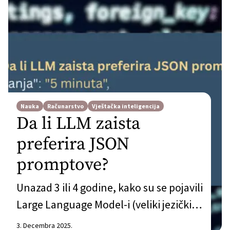
Nauka
Računarstvo
Vještačka inteligencija
Da li LLM zaista
preferira JSON
promptove?
Unazad 3 ili 4 godine, kako su se pojavili
Large Language Model-i (veliki jezički
modeli – nadalje u tekstu LLM), a
3. Decembra 2025.