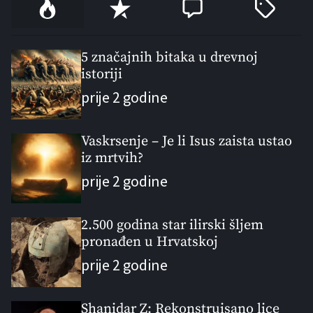
P
R
C
T
o
e
o
a
p
c
m
g
u
e
m
g
5 značajnih bitaka u drevnoj
l
istoriji
n
e
e
a
t
n
d
prije 2 godine
r
t
Vaskrsenje – Je li Isus zaista ustao
iz mrtvih?
prije 2 godine
2.500 godina star ilirski šljem
pronađen u Hrvatskoj
prije 2 godine
Shanidar Z: Rekonstruisano lice