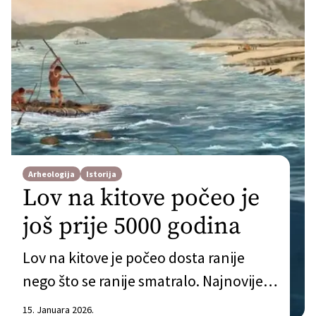
Arheologija
Istorija
Lov na kitove počeo je
još prije 5000 godina
Lov na kitove je počeo dosta ranije
nego što se ranije smatralo. Najnovije
istraživanje objavljeno u Nature
15. Januara 2026.