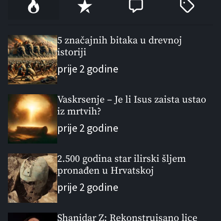
P
R
C
T
o
e
o
a
p
c
m
g
u
e
m
g
5 značajnih bitaka u drevnoj
l
istoriji
n
e
e
a
t
n
d
prije 2 godine
r
t
Vaskrsenje – Je li Isus zaista ustao
iz mrtvih?
prije 2 godine
2.500 godina star ilirski šljem
pronađen u Hrvatskoj
prije 2 godine
Shanidar Z: Rekonstruisano lice