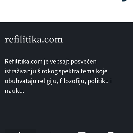
Communications donosi dokaze da su
starosjedilačke zajednice južnog
Brazila lovile kitove prije čak 5000
godina. Ovo saznanje pomjera najraniji
refilitika.com
čvrst arheološki trag aktivnog lova na
kitove za najmanje 1000 godina unazad
Refilitika.com je vebsajt posvećen
i osim toga ga seli sa sjevernog […]
istraživanju širokog spektra tema koje
obuhvataju religiju, filozofiju, politiku i
nauku.