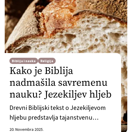
Biblija i nauka
Religija
Kako je Biblija
nadmašila savremenu
nauku? Jezekiljev hljeb
Drevni Biblijski tekst o Jezekiljevom
hljebu predstavlja tajanstvenu
nutritivnu mudrost.
20. Novembra 2025.