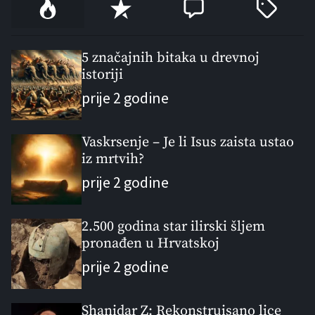
P
R
C
T
o
e
o
a
p
c
m
g
u
e
m
g
5 značajnih bitaka u drevnoj
l
istoriji
n
e
e
a
t
n
d
prije 2 godine
r
t
Vaskrsenje – Je li Isus zaista ustao
iz mrtvih?
prije 2 godine
2.500 godina star ilirski šljem
pronađen u Hrvatskoj
prije 2 godine
Shanidar Z: Rekonstruisano lice