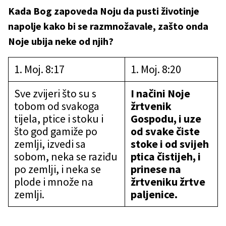
Kada Bog zapoveda Noju da pusti životinje
napolje kako bi se razmnožavale, zašto onda
Noje ubija neke od njih?
1. Moj. 8:17
1. Moj. 8:20
Sve zvijeri što su s
I načini Noje
tobom od svakoga
žrtvenik
tijela, ptice i stoku i
Gospodu, i uze
što god gamiže po
od svake čiste
zemlji, izvedi sa
stoke i od svijeh
sobom, neka se raziđu
ptica čistijeh, i
po zemlji, i neka se
prinese na
plode i množe na
žrtveniku žrtve
zemlji.
paljenice.