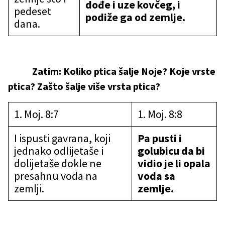
dođe i uze kovčeg, i
pedeset
podiže ga od zemlje.
dana.
Zatim: Koliko ptica šalje Noje? Koje vrste
ptica? Zašto šalje više vrsta ptica?
1. Moj. 8:7
1. Moj. 8:8
I ispusti gavrana, koji
Pa pusti i
jednako odlijetaše i
golubicu da bi
dolijetaše dokle ne
vidio je li opala
presahnu voda na
voda sa
zemlji.
zemlje.