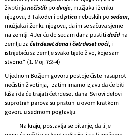
životinja
nečistih
po
dvoje
, mužjaka i ženku
njegovu, 3 Također i od
ptica
nebeskih po
sedam
,
mužjaka i ženku njegovu, da im se sačuva sjeme
na zemlji. 4 Jer ću do sedam dana pustiti
dažd
na
zemlju za
četrdeset dana
i
četrdeset noći
,
i
istrijebiću sa zemlje svako tijelo živo, koje sam
stvorio.“ (1. Moj. 7:2-4)
U jednom Božjem govoru postoje čiste nasuprot
nečistih životinja, i zatim imamo izjavu da će biti
kiša i da će trajati četrdeset dana. Svi ovi delovi
suprotnih parova su pristuni u ovom kratkom
govoru u sedmom poglavlju.
Na kraju, postavlja se pitanje, da li je
moguće rešiti ove kontradikcije, i da li možemo