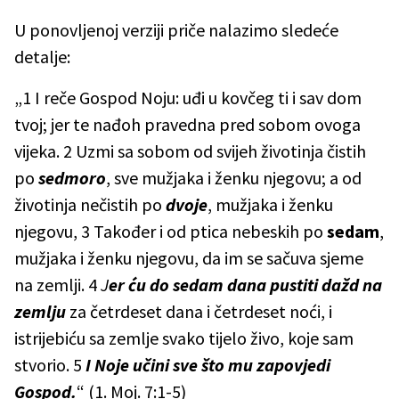
U ponovljenoj verziji priče nalazimo sledeće
detalje:
„1 I reče Gospod Noju: uđi u kovčeg ti i sav dom
tvoj; jer te nađoh pravedna pred sobom ovoga
vijeka. 2 Uzmi sa sobom od svijeh životinja čistih
po
sedmoro
, sve mužjaka i ženku njegovu; a od
životinja nečistih po
dvoje
, mužjaka i ženku
njegovu, 3 Također i od ptica nebeskih po
sedam
,
mužjaka i ženku njegovu, da im se sačuva sjeme
na zemlji. 4
J
er ću do sedam dana pustiti dažd na
zemlju
za četrdeset dana i četrdeset noći, i
istrijebiću sa zemlje svako tijelo živo, koje sam
stvorio. 5
I Noje učini sve što mu zapovjedi
Gospod.
“ (1. Moj. 7:1-5)