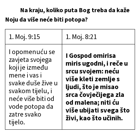
Na kraju, koliko puta Bog treba da kaže
Noju da više neće biti potopa?
1. Moj. 9:15
1. Moj. 8:21
I opomenuću se
I Gospod omirisa
zavjeta svojega
miris ugodni, i reče u
koji je između
srcu svojem: neću
mene i vas i
više kleti zemlje s
svake duše žive u
ljudi, što je misao
svakom tijelu, i
srca čovječijega zla
neće više biti od
od malena; niti ću
vode potopa da
više ubijati svega što
zatre svako
živi, kao što učinih.
tijelo.