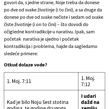
govori da, s jedne strane, Noje treba da donese
po dve od svake životinje (i to čini), a sa druge da
donese po dve od svake nečiste i sedam od svake
čiste životinje (i on to čini) – što dovodi do
očigledne kontradikcije u narativu. Ipak, sam
početak narativa je ujedno i početak
kontradikcija i problema, hajde da sagledamo
sledeće primere:
Otkud dolaze vode?
1. Moj.
1. Moj. 7:11
7:12
I udari
Kad je bilo Noju šest stotina
dažd na
godina, te godine drugoga
zemlju