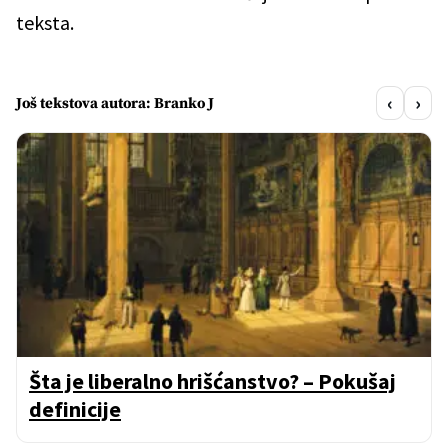
teksta.
‹
›
Još tekstova autora: Branko J
Šta je liberalno hrišćanstvo? – Pokušaj
definicije