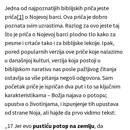
Jedna od najpoznatijih biblijskih priča jeste
priča
[1]
o Nojevoj barci. Ova priča je dobro
poznata svim uzrastima. Razlog za ovo jeste taj
što je priča o Nojevoj barci plodno tlo kako za
pesme i crtaće tako i za biblijske lekcije. Ipak,
pored popularnih verzija ove priče koje nalazimo
u današnjoj kulturi, verzija koja postoji u
biblijskom narativu nas posle pažljivog čitanja
ostavlja sa više pitanja negoli odgovora. Sam
početak priče je ispričan dva put i to sa ključnim
karakteristikama – Božja najava o potopu;
upustva o životinjama, i ispunjenje tih upustava
od strane Noja, ali hajde da prvo vidimo tekst:
„17 Jer evo
pustiću potop na zemlju
, da