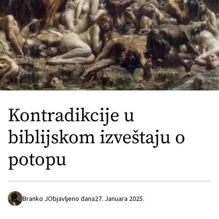
Kontradikcije u
biblijskom izveštaju o
potopu
Branko J
Objavljeno dana
27. Januara 2025.