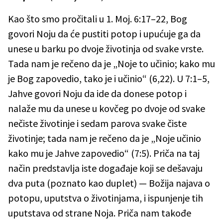
Kao što smo pročitali u 1. Moj. 6:17–22, Bog
govori Noju da će pustiti potop i upućuje ga da
unese u barku po dvoje životinja od svake vrste.
Tada nam je rečeno da je „Noje to učinio; kako mu
je Bog zapovedio, tako je i učinio“ (6,22). U 7:1–5,
Jahve govori Noju da ide da donese potop i
nalaže mu da unese u kovčeg po dvoje od svake
nečiste životinje i sedam parova svake čiste
životinje; tada nam je rečeno da je „Noje učinio
kako mu je Jahve zapovedio“ (7:5). Priča na taj
način predstavlja iste događaje koji se dešavaju
dva puta (poznato kao duplet) — Božija najava o
potopu, uputstva o životinjama, i ispunjenje tih
uputstava od strane Noja. Priča nam takođe