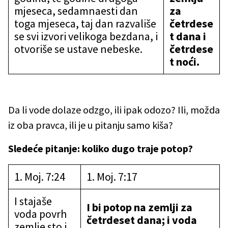
mjeseca, sedamnaesti dan
za
toga mjeseca, taj dan razvališe
četrdese
se svi izvori velikoga bezdana, i
t dana i
otvoriše se ustave nebeske.
četrdese
t noći.
Da li vode dolaze odzgo, ili ipak odozo? Ili, možda
iz oba pravca, ili je u pitanju samo kiša?
Sledeće pitanje: koliko dugo traje potop?
1. Moj. 7:24
1. Moj. 7:17
I stajaše
I bi potop na zemlji za
voda povrh
četrdeset dana; i voda
zemlje sto i