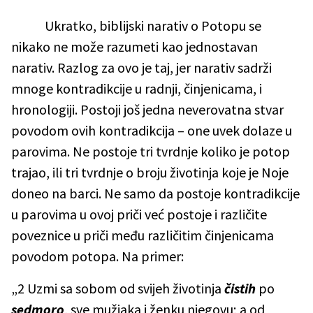
Ukratko, biblijski narativ o Potopu se
nikako ne može razumeti kao jednostavan
narativ. Razlog za ovo je taj, jer narativ sadrži
mnoge kontradikcije u radnji, činjenicama, i
hronologiji. Postoji još jedna neverovatna stvar
povodom ovih kontradikcija – one uvek dolaze u
parovima. Ne postoje tri tvrdnje koliko je potop
trajao, ili tri tvrdnje o broju životinja koje je Noje
doneo na barci. Ne samo da postoje kontradikcije
u parovima u ovoj priči već postoje i različite
poveznice u priči među različitim činjenicama
povodom potopa. Na primer:
„2 Uzmi sa sobom od svijeh životinja
čistih
po
sedmoro
, sve mužjaka i ženku njegovu; a od