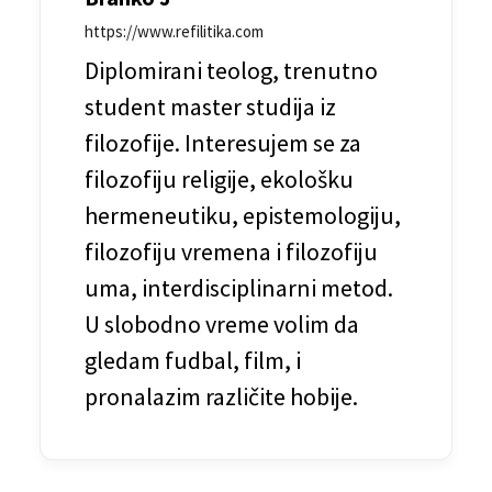
č
https://www.refilitika.com
l
Diplomirani teolog, trenutno
a
student master studija iz
n
filozofije. Interesujem se za
filozofiju religije, ekološku
a
hermeneutiku, epistemologiju,
k
filozofiju vremena i filozofiju
a
uma, interdisciplinarni metod.
U slobodno vreme volim da
gledam fudbal, film, i
pronalazim različite hobije.