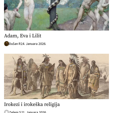
Adam, Eva i Lilit
Dušan R
24. Januara 2026.
Irokezi i irokeška religija
Zeleni S
21. Januara 2026.