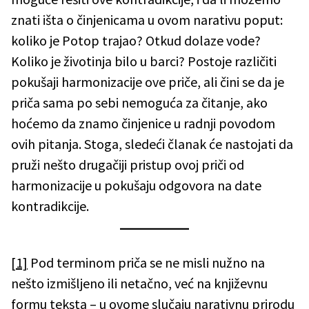
znati išta o činjenicama u ovom narativu poput:
koliko je Potop trajao? Otkud dolaze vode?
Koliko je životinja bilo u barci? Postoje različiti
pokušaji harmonizacije ove priče, ali čini se da je
priča sama po sebi nemoguća za čitanje, ako
hoćemo da znamo činjenice u radnji povodom
ovih pitanja. Stoga, sledeći članak će nastojati da
pruži nešto drugačiji pristup ovoj priči od
harmonizacije u pokušaju odgovora na date
kontradikcije.
[1]
Pod terminom priča se ne misli nužno na
nešto izmišljeno ili netačno, već na književnu
formu teksta – u ovome slučaju narativnu prirodu