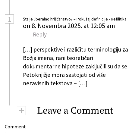
1
Šta je liberalno hrišćanstvo? – Pokušaj definicije - Refilitika
on 8. Novembra 2025. at 12:05 am
Reply
[…] perspektive i različitu terminologiju za
Božja imena, rani teoretičari
dokumentarne hipoteze zaključili su da se
Petoknjižje mora sastojati od više
nezavisnih tekstova – […]
+
Leave a Comment
Comment