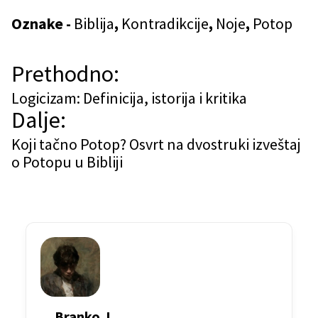
Oznake -
Biblija
,
Kontradikcije
,
Noje
,
Potop
N
Prethodno:
a
Logicizam: Definicija, istorija i kritika
Dalje:
v
Koji tačno Potop? Osvrt na dvostruki izveštaj
i
o Potopu u Bibliji
g
a
c
i
j
a
Branko J