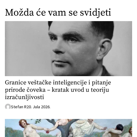
Možda će vam se svidjeti
Granice veštačke inteligencije i pitanje
prirode čoveka – kratak uvod u teoriju
izračunljivosti
Stefan R
20. Jula 2026.