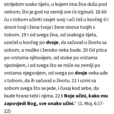
istrijebim svako tijelo, u kojem ima živa duša pod
nebom; što je god na zemlji sve će izginuti. 18 Ali
ću s tobom učiniti zavjet svoj: i ući ćeš u kovčeg ti i
sinovi tvoji i žena tvoja i žene sinova tvojih s
tobom. 19 I od svega živa, od svakoga tijela,
uzećeš u kovčeg po
dvoje
, da sačuvaš u životu sa
sobom, a muško i žensko neka bude. 20 Od ptica
po vrstama njihovijem, od stoke po vrstama
njezinijem, i od svega što se miče na zemlji po
vrstama njegovijem, od svega po
dvoje
neka uđe
s tobom, da ih sačuvaš u životu. 21 I uzmi sa
sobom svega što se jede, i čuvaj kod sebe, da
bude hrane tebi i njima. 22
I Noje učini, kako mu
zapovjedi Bog, sve onako učini.
“ (1. Moj. 6:17-
22)