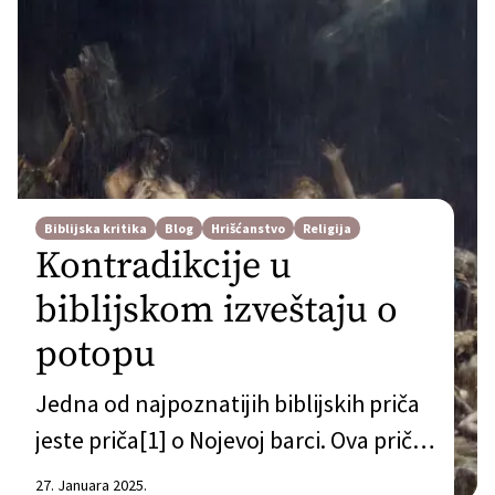
Biblijska kritika
Blog
Hrišćanstvo
Religija
Kontradikcije u
biblijskom izveštaju o
potopu
Jedna od najpoznatijih biblijskih priča
jeste priča[1] o Nojevoj barci. Ova priča
je dobro poznata svim uzrastima.
27. Januara 2025.