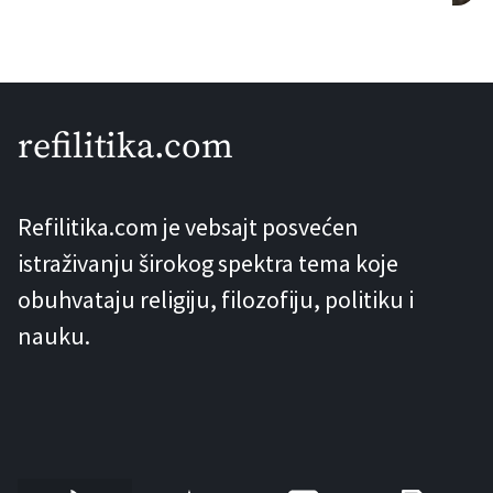
Razlog za ovo jeste taj što je priča o
Nojevoj barci plodno tlo kako za pesme
i crtaće tako i za biblijske lekcije. Ipak,
pored popularnih verzija ove priče koje
refilitika.com
nalazimo u današnjoj kulturi, verzija
koja postoji u […]
Refilitika.com je vebsajt posvećen
istraživanju širokog spektra tema koje
obuhvataju religiju, filozofiju, politiku i
nauku.