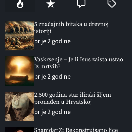
P
R
C
T
o
e
o
a
p
c
m
g
u
e
m
g
5 značajnih bitaka u drevnoj
l
istoriji
n
e
e
a
t
n
d
prije 2 godine
r
t
Vaskrsenje – Je li Isus zaista ustao
iz mrtvih?
prije 2 godine
2.500 godina star ilirski šljem
pronađen u Hrvatskoj
prije 2 godine
Shanidar Z: Rekonstruisano lice