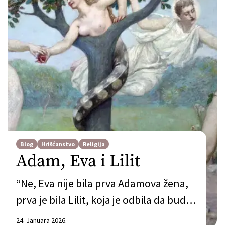
Blog
Hrišćanstvo
Religija
Adam, Eva i Lilit
“Ne, Eva nije bila prva Adamova žena,
prva je bila Lilit, koja je odbila da bude
podređena Adamu, pa je on doveo Evu,
24. Januara 2026.