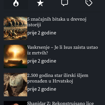
P
R
C
T
o
e
o
a
p
c
m
g
u
e
m
g
5 značajnih bitaka u drevnoj
l
istoriji
n
e
e
a
t
n
d
prije 2 godine
r
t
Vaskrsenje – Je li Isus zaista ustao
iz mrtvih?
prije 2 godine
2.500 godina star ilirski šljem
pronađen u Hrvatskoj
prije 2 godine
Shanidar Z: Rekonstruisano lice