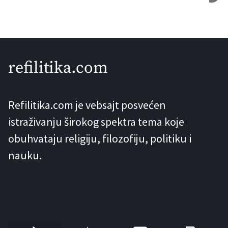
koja će mu biti poslušna.” Otprilike u
svakoj diskusiji o Adamu i Evi, prije ili
kasnije se pronađe neko sa ovakvim
komentarom. I svaki put čini se kako su
refilitika.com
nam upravo oni […]
Refilitika.com je vebsajt posvećen
istraživanju širokog spektra tema koje
obuhvataju religiju, filozofiju, politiku i
nauku.