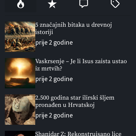
P
R
C
T
o
e
o
a
p
c
m
g
u
e
m
g
5 značajnih bitaka u drevnoj
l
istoriji
n
e
e
a
t
n
d
prije 2 godine
r
t
Vaskrsenje – Je li Isus zaista ustao
iz mrtvih?
prije 2 godine
2.500 godina star ilirski šljem
pronađen u Hrvatskoj
prije 2 godine
Shanidar Z: Rekonstruisano lice