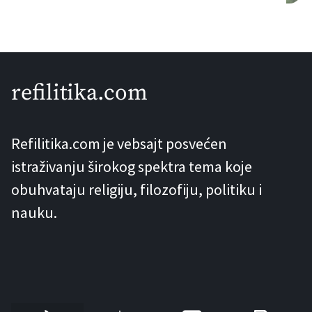
projektovao čuveni inženjer i tvorac
Ajfelove kule – Gustav Ajfel. Ova
informacija se pojavljuje u knjizi “Pruge
koje su život značile” Stanislava
refilitika.com
Vukorepa, gdje se navodi da je, prema
kazivanju, ovu ćupriju projektovao
Refilitika.com je vebsajt posvećen
Ajfel. Problem nastaje kada novinari,
istraživanju širokog spektra tema koje
željni senzacionalizma, […]
obuhvataju religiju, filozofiju, politiku i
nauku.