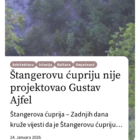
Arhitektura
Istorija
Kultura
Umjetnost
Štangerovu ćupriju nije
projektovao Gustav
Ajfel
Štangerova ćuprija – Zadnjih dana
kruže vijesti da je Štangerovu ćupriju u
Sjekosama (opština Čapljina)
24. Januara 2026.