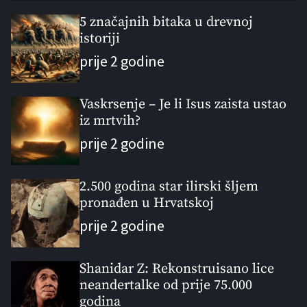
p
c
m
g
u
e
m
g
5 značajnih bitaka u drevnoj
l
istoriji
n
e
e
a
t
n
d
prije 2 godine
r
t
Vaskrsenje – Je li Isus zaista ustao
iz mrtvih?
prije 2 godine
2.500 godina star ilirski šljem
pronađen u Hrvatskoj
prije 2 godine
Shanidar Z: Rekonstruisano lice
neandertalke od prije 75.000
godina