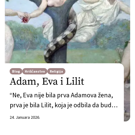
Blog
Hrišćanstvo
Religija
Adam, Eva i Lilit
“Ne, Eva nije bila prva Adamova žena,
prva je bila Lilit, koja je odbila da bude
podređena Adamu, pa je on doveo Evu,
24. Januara 2026.
koja će mu biti poslušna.” Otprilike u
svakoj diskusiji o Adamu i Evi, prije ili