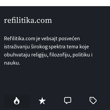
kasnije se pronađe neko sa ovakvim
komentarom. I svaki put čini se kako su
refilitika.com
nam upravo oni […]
Refilitika.com je vebsajt posvećen
istraživanju širokog spektra tema koje
obuhvataju religiju, filozofiju, politiku i
nauku.
P
R
C
T
o
e
o
a