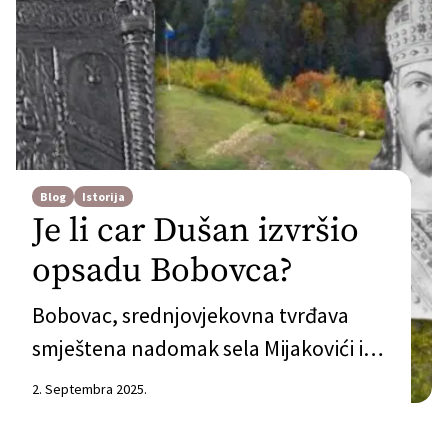
Blog
Istorija
Je li car Dušan izvršio
opsadu Bobovca?
Bobovac, srednjovjekovna tvrđava
smještena nadomak sela Mijakovići i
Dragovići u opštini Vareš, smatra se
2. Septembra 2025.
najznačajnijim i najbolje utvrđenim
gradom srednjovjekovne Bosne. Bio je