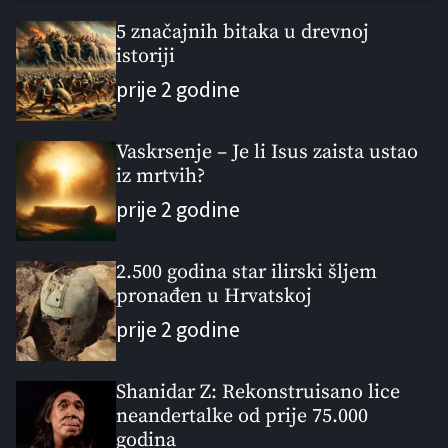
p
c
m
g
u
e
m
g
5 značajnih bitaka u drevnoj
l
istoriji
n
e
e
a
t
n
d
prije 2 godine
r
t
Vaskrsenje – Je li Isus zaista ustao
iz mrtvih?
prije 2 godine
2.500 godina star ilirski šljem
pronađen u Hrvatskoj
prije 2 godine
Shanidar Z: Rekonstruisano lice
neandertalke od prije 75.000
godina