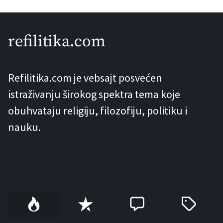
političko i simboličko središte
bosanskih vladara, a prvi put se u
refilitika.com
pisanim izvorima spominje 1349.
godine. Pretpostavlja se da ga je
Refilitika.com je vebsajt posvećen
podigao ban Stjepan II Kotromanić. Od
istraživanju širokog spektra tema koje
njegove vladavine pa sve do […]
obuhvataju religiju, filozofiju, politiku i
nauku.
P
R
C
T
o
e
o
a