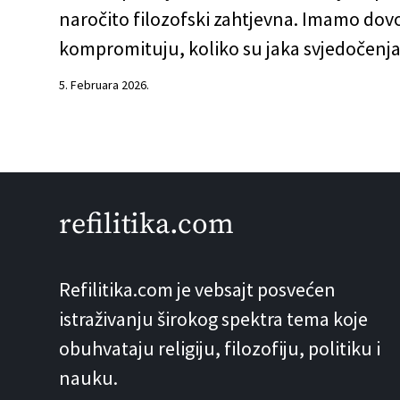
naročito filozofski zahtjevna. Imamo dov
kompromituju, koliko su jaka svjedočenja 
5. Februara 2026.
Portrait of American financier Jeffrey Ep
estate, Palm 
refilitika.com
Refilitika.com je vebsajt posvećen
istraživanju širokog spektra tema koje
obuhvataju religiju, filozofiju, politiku i
nauku.