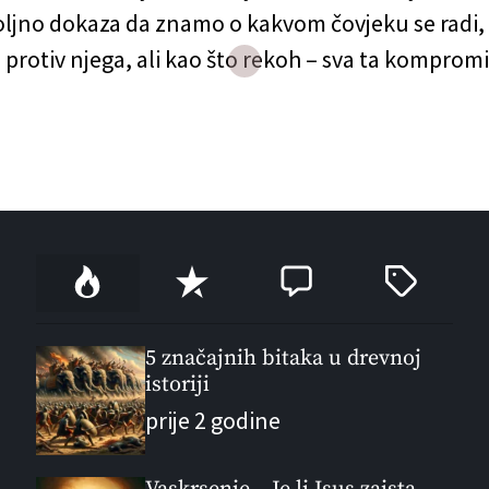
oljno dokaza da znamo o kakvom čovjeku se radi, 
protiv njega, ali kao što rekoh – sva ta kompromi
stein (left) and real estate developer Donald Tru
Beach, Florida, 1997. (Photo by Davidoff Studios
P
R
C
T
o
e
o
a
p
c
m
g
u
e
m
g
5 značajnih bitaka u drevnoj
l
istoriji
n
e
e
a
t
n
d
prije 2 godine
r
t