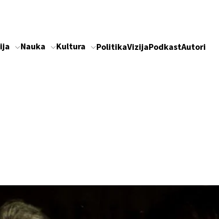
ija
Nauka
Kultura
Politika
Vizija
Podkast
Autori