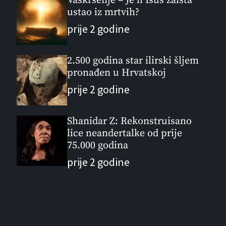
Vaskrsenje – Je li Isus zaista
ustao iz mrtvih?
prije 2 godine
2.500 godina star ilirski šljem
pronađen u Hrvatskoj
prije 2 godine
Shanidar Z: Rekonstruisano
lice neandertalke od prije
75.000 godina
prije 2 godine