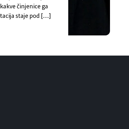
kakve činjenice ga
tacija staje pod […]
mp as they pose together at the Mar-a-Lago
/Getty Images)