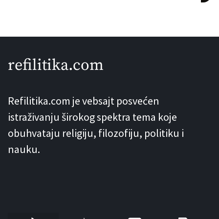
neprospavane noći prikazivao na b92.
Film me je doista fascinirao i većinom
za njega imam riječi hvale. Međutim, po
običaju, uvijek me zainteresuje šta to
refilitika.com
kritičari ima da kažu o filmu, pa sam
tako […]
Refilitika.com je vebsajt posvećen
istraživanju širokog spektra tema koje
obuhvataju religiju, filozofiju, politiku i
nauku.