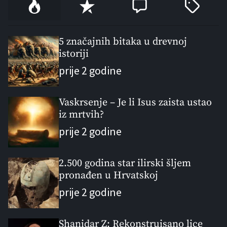
P
R
C
T
o
e
o
a
p
c
m
g
u
e
m
g
5 značajnih bitaka u drevnoj
l
istoriji
n
e
e
a
t
n
d
prije 2 godine
r
t
Vaskrsenje – Je li Isus zaista ustao
iz mrtvih?
prije 2 godine
2.500 godina star ilirski šljem
pronađen u Hrvatskoj
prije 2 godine
Shanidar Z: Rekonstruisano lice