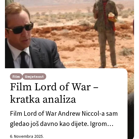
Film
Umjetnost
Film Lord of War –
kratka analiza
Film Lord of War Andrew Niccol-a sam
gledao još davno kao dijete. Igrom
slučaja se zadesilo da se u toku ove
6. Novembra 2025.