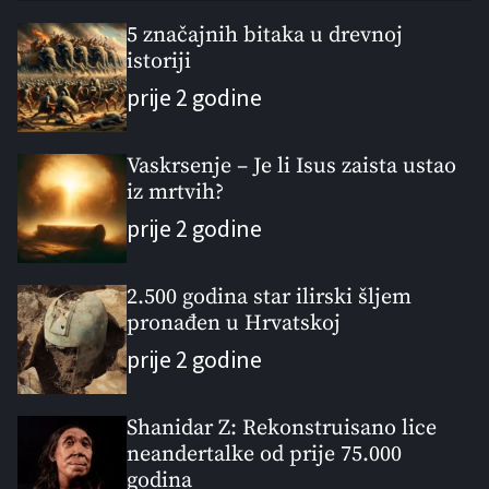
p
c
m
g
u
e
m
g
5 značajnih bitaka u drevnoj
l
istoriji
n
e
e
a
t
n
d
prije 2 godine
r
t
Vaskrsenje – Je li Isus zaista ustao
iz mrtvih?
prije 2 godine
2.500 godina star ilirski šljem
pronađen u Hrvatskoj
prije 2 godine
Shanidar Z: Rekonstruisano lice
neandertalke od prije 75.000
godina