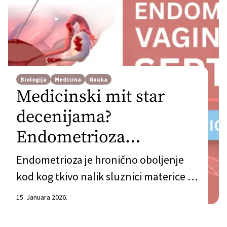
Biologija
Medicina
Nauka
Medicinski mit star
decenijama?
Endometrioza
rektovaginalnog
Endometrioza je hronično oboljenje
septuma
kod kog tkivo nalik sluznici materice –
koji se naziva endometrijum – raste van
15. Januara 2026.
materice, najčešće u karlici. Ova bolest
često rezultira bolnim menstruacijama