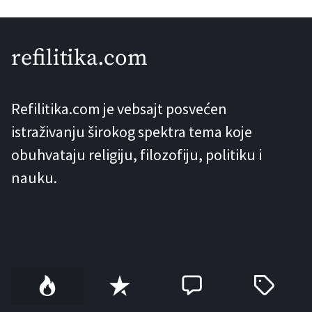
(dismenorejom), seksualnim odnosom
(dispareunijom), upalnim rekacijama, a
refilitika.com
takođe može dovesti i do neplodnosti.
Zbog toga je endometrioza ozbiljan
Refilitika.com je vebsajt posvećen
ginekološki problem, stanje koje
istraživanju širokog spektra tema koje
značajno utiče na kvalitet života, […]
obuhvataju religiju, filozofiju, politiku i
nauku.
P
R
C
T
o
e
o
a