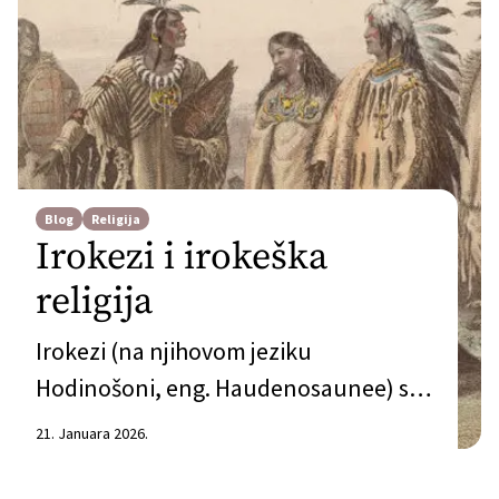
Blog
Religija
Irokezi i irokeška
religija
Irokezi (na njihovom jeziku
Hodinošoni, eng. Haudenosaunee) su
grupa naroda unutar američkih
21. Januara 2026.
starosedeoca, među kojima su
najpoznatiji Mohavci i Čeroki narodi,