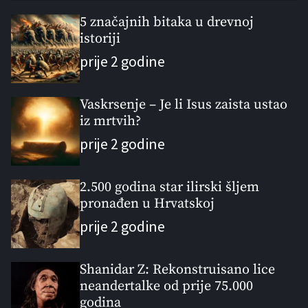
p
c
m
g
u
e
m
g
5 značajnih bitaka u drevnoj
l
istoriji
n
e
e
a
t
n
d
prije 2 godine
r
t
Vaskrsenje – Je li Isus zaista ustao
iz mrtvih?
prije 2 godine
2.500 godina star ilirski šljem
pronađen u Hrvatskoj
prije 2 godine
Shanidar Z: Rekonstruisano lice
neandertalke od prije 75.000
godina