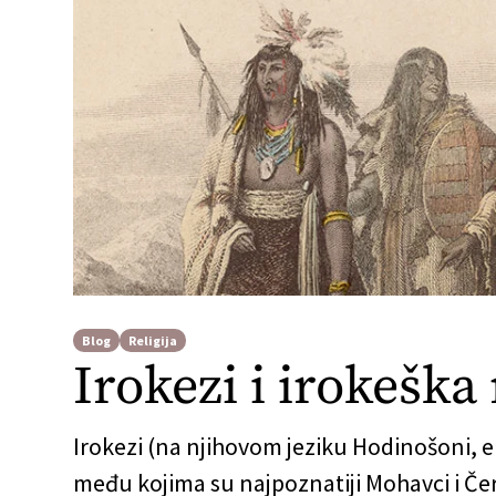
Blog
Religija
Irokezi i irokeška 
Irokezi (na njihovom jeziku Hodinošoni,
među kojima su najpoznatiji Mohavci i Čero