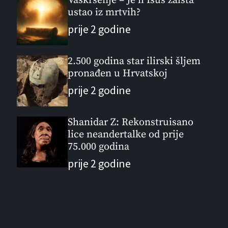
Vaskrsenje – Je li Isus zaista
ustao iz mrtvih?
prije 2 godine
2.500 godina star ilirski šljem
pronađen u Hrvatskoj
prije 2 godine
Shanidar Z: Rekonstruisano
lice neandertalke od prije
75.000 godina
prije 2 godine