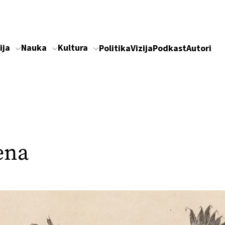
ija
Nauka
Kultura
Politika
Vizija
Podkast
Autori
ena