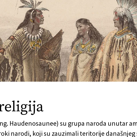
religija
 eng. Haudenosaunee) su grupa naroda unutar am
ki narodi, koji su zauzimali teritorije današnjeg