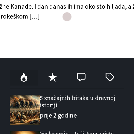
žne Kanade. I dan danas ih ima oko sto hiljada, a ž
 irokeškom […]
P
R
C
T
o
e
o
a
p
c
m
g
u
e
m
g
5 značajnih bitaka u drevnoj
l
istoriji
n
e
e
a
t
n
d
prije 2 godine
r
t