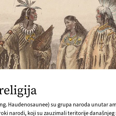
religija
 eng. Haudenosaunee) su grupa naroda unutar am
ki narodi, koji su zauzimali teritorije današnjeg