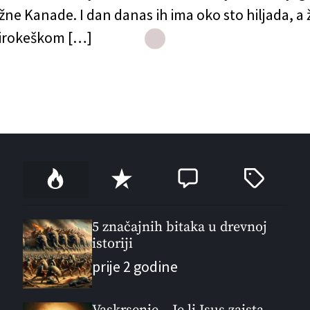
žne Kanade. I dan danas ih ima oko sto hiljada, a ž
 irokeškom […]
P
R
C
T
o
e
o
a
p
c
m
g
u
e
m
g
5 značajnih bitaka u drevnoj
l
istoriji
n
e
e
a
t
n
d
prije 2 godine
r
t