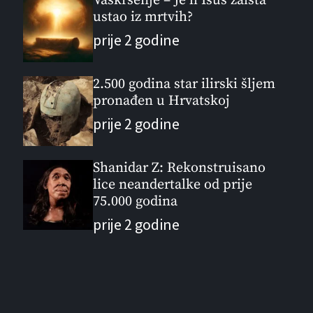
Vaskrsenje – Je li Isus zaista
ustao iz mrtvih?
prije 2 godine
2.500 godina star ilirski šljem
pronađen u Hrvatskoj
prije 2 godine
Shanidar Z: Rekonstruisano
lice neandertalke od prije
75.000 godina
prije 2 godine