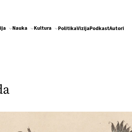
ija
Nauka
Kultura
Politika
Vizija
Podkast
Autori
da