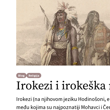
Blog
Religija
Irokezi i irokeška 
Irokezi (na njihovom jeziku Hodinošoni,
među kojima su najpoznatiji Mohavci i Čero