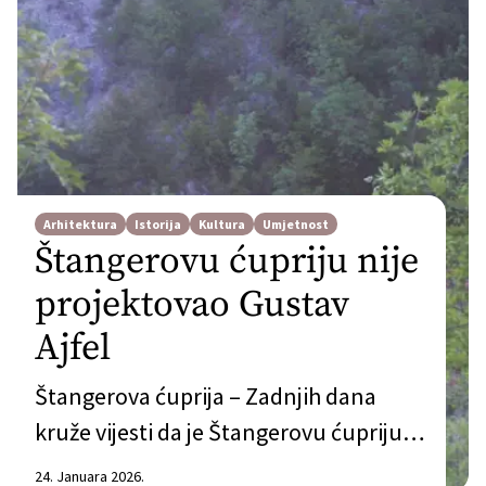
Arhitektura
Istorija
Kultura
Umjetnost
Štangerovu ćupriju nije
projektovao Gustav
Ajfel
Štangerova ćuprija – Zadnjih dana
kruže vijesti da je Štangerovu ćupriju u
Sjekosama (opština Čapljina)
24. Januara 2026.