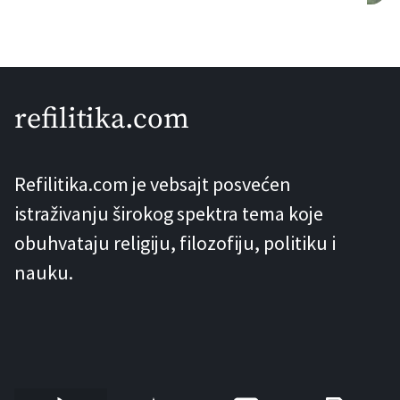
projektovao čuveni inženjer i tvorac
Ajfelove kule – Gustav Ajfel. Ova
informacija se pojavljuje u knjizi “Pruge
koje su život značile” Stanislava
refilitika.com
Vukorepa, gdje se navodi da je, prema
kazivanju, ovu ćupriju projektovao
Refilitika.com je vebsajt posvećen
Ajfel. Problem nastaje kada novinari,
istraživanju širokog spektra tema koje
željni senzacionalizma, […]
obuhvataju religiju, filozofiju, politiku i
nauku.