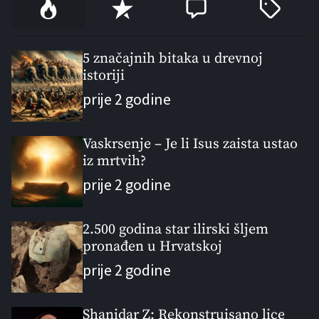
P
R
C
T
o
e
o
a
p
c
m
g
u
e
m
g
5 značajnih bitaka u drevnoj
l
istoriji
n
e
e
a
t
n
d
prije 2 godine
r
t
Vaskrsenje – Je li Isus zaista ustao
iz mrtvih?
prije 2 godine
2.500 godina star ilirski šljem
pronađen u Hrvatskoj
prije 2 godine
Shanidar Z: Rekonstruisano lice