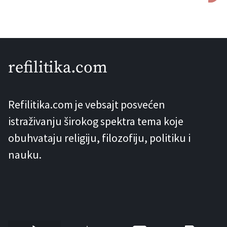
materice, najčešće u karlici. Ova bolest
često rezultira bolnim menstruacijama
(dismenorejom), seksualnim odnosom
(dispareunijom), upalnim rekacijama, a
refilitika.com
takođe može dovesti i do neplodnosti.
Zbog toga je endometrioza ozbiljan
Refilitika.com je vebsajt posvećen
ginekološki problem, stanje koje
istraživanju širokog spektra tema koje
značajno utiče na kvalitet života, […]
obuhvataju religiju, filozofiju, politiku i
nauku.