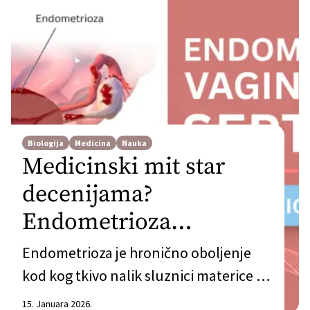
Biologija
Medicina
Nauka
Medicinski mit star
decenijama?
Endometrioza
rektovaginalnog
Endometrioza je hronično oboljenje
septuma
kod kog tkivo nalik sluznici materice –
koji se naziva endometrijum – raste van
15. Januara 2026.