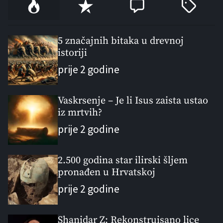
P
R
C
T
o
e
o
a
p
c
m
g
u
e
m
g
5 značajnih bitaka u drevnoj
l
istoriji
n
e
e
a
t
n
d
prije 2 godine
r
t
Vaskrsenje – Je li Isus zaista ustao
iz mrtvih?
prije 2 godine
2.500 godina star ilirski šljem
pronađen u Hrvatskoj
prije 2 godine
Shanidar Z: Rekonstruisano lice