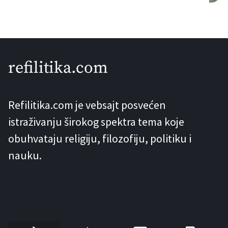
projektovao čuveni inženjer i tvorac
Ajfelove kule – Gustav Ajfel. Ova
informacija se pojavljuje u knjizi “Pruge
koje su život značile” Stanislava
refilitika.com
Vukorepa, gdje se navodi da je, prema
kazivanju, ovu ćupriju projektovao
Refilitika.com je vebsajt posvećen
Ajfel. Problem nastaje kada novinari,
istraživanju širokog spektra tema koje
željni senzacionalizma, […]
obuhvataju religiju, filozofiju, politiku i
nauku.