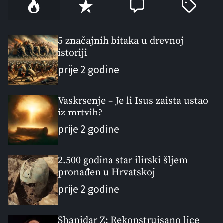
P
R
C
T
o
e
o
a
p
c
m
g
u
e
m
g
5 značajnih bitaka u drevnoj
l
istoriji
n
e
e
a
t
n
d
prije 2 godine
r
t
Vaskrsenje – Je li Isus zaista ustao
iz mrtvih?
prije 2 godine
2.500 godina star ilirski šljem
pronađen u Hrvatskoj
prije 2 godine
Shanidar Z: Rekonstruisano lice