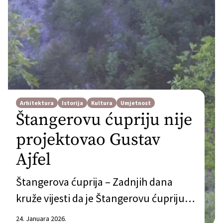
Arhitektura
Istorija
Kultura
Umjetnost
Štangerovu ćupriju nije
projektovao Gustav
Ajfel
Štangerova ćuprija – Zadnjih dana
kruže vijesti da je Štangerovu ćupriju u
Sjekosama (opština Čapljina)
24. Januara 2026.