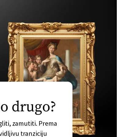
to drugo?
gliti, zamutiti. Prema
idljivu tranziciju