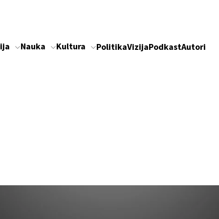
ija
Nauka
Kultura
Politika
Vizija
Podkast
Autori