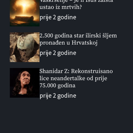
Vaskrsenje – Je li Isus zaista
ustao iz mrtvih?
prije 2 godine
2.500 godina star ilirski šljem
pronađen u Hrvatskoj
prije 2 godine
Shanidar Z: Rekonstruisano
lice neandertalke od prije
75.000 godina
prije 2 godine