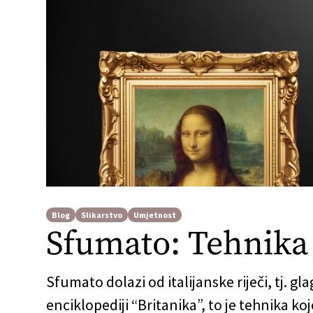
Blog
Slikarstvo
Umjetnost
Sfumato: Tehnika 
Sfumato dolazi od italijanske riječi, tj. g
enciklopediji “Britanika”, to je tehnika ko