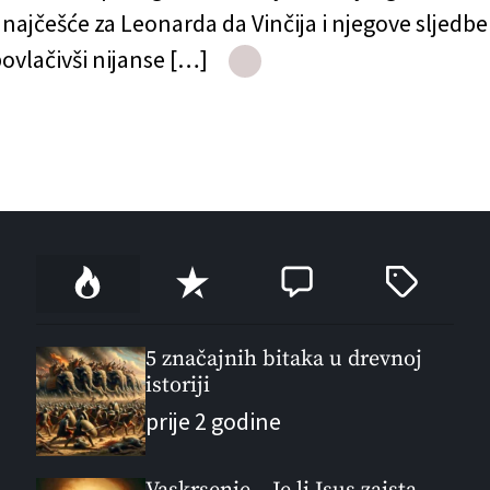
 najčešće za Leonarda da Vinčija i njegove sljedb
povlačivši nijanse […]
P
R
C
T
o
e
o
a
p
c
m
g
u
e
m
g
5 značajnih bitaka u drevnoj
l
istoriji
n
e
e
a
t
n
d
prije 2 godine
r
t