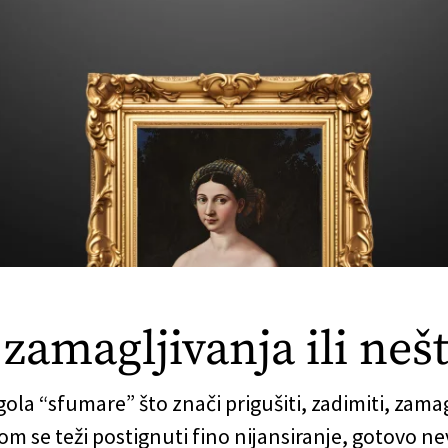
zamagljivanja ili neš
lagola “sfumare” što znači prigušiti, zadimiti, zama
jom se teži postignuti fino nijansiranje, gotovo nev