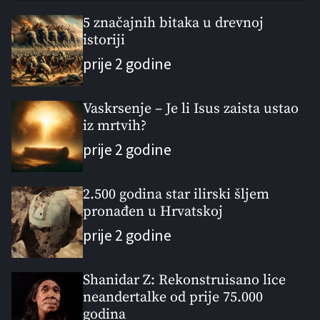
p
c
m
g
u
e
m
g
5 značajnih bitaka u drevnoj
l
istoriji
n
e
e
a
t
n
d
prije 2 godine
r
t
Vaskrsenje – Je li Isus zaista ustao
iz mrtvih?
prije 2 godine
2.500 godina star ilirski šljem
pronađen u Hrvatskoj
prije 2 godine
Shanidar Z: Rekonstruisano lice
neandertalke od prije 75.000
godina