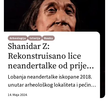
Arheologija
Istorija
Nauka
Shanidar Z:
Rekonstruisano lice
neandertalke od prije
75.000 godina
Lobanja neandertalke iskopane 2018.
unutar arheološkog lokaliteta i pećine
Šanidar u Iraku konačno je
14. Maja 2024.
rekonstruisana i premijerno prikazana
u Netflixovom dokumentarcu o