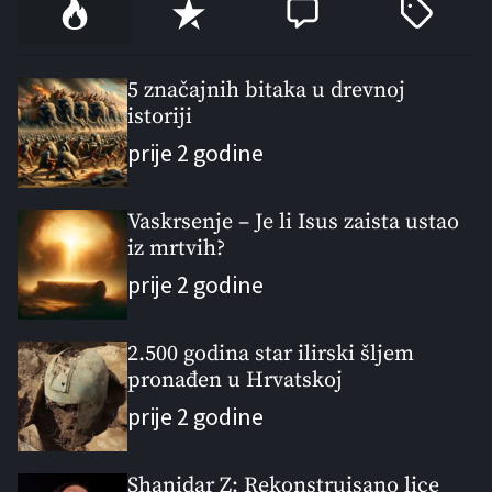
P
R
C
T
o
e
o
a
p
c
m
g
u
e
m
g
5 značajnih bitaka u drevnoj
l
istoriji
n
e
e
a
t
n
d
prije 2 godine
r
t
Vaskrsenje – Je li Isus zaista ustao
iz mrtvih?
prije 2 godine
2.500 godina star ilirski šljem
pronađen u Hrvatskoj
prije 2 godine
Shanidar Z: Rekonstruisano lice