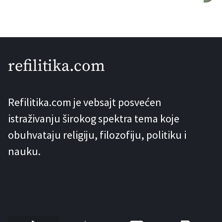
projektovao čuveni inženjer i tvorac
Ajfelove kule – Gustav Ajfel. Ova
informacija se pojavljuje u knjizi “Pruge
koje su život značile” Stanislava
refilitika.com
Vukorepa, gdje se navodi da je, prema
kazivanju, ovu ćupriju projektovao
Refilitika.com je vebsajt posvećen
Ajfel. Problem nastaje kada novinari,
istraživanju širokog spektra tema koje
željni senzacionalizma, […]
obuhvataju religiju, filozofiju, politiku i
nauku.