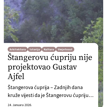
Arhitektura
Istorija
Kultura
Umjetnost
Štangerovu ćupriju nije
projektovao Gustav
Ajfel
Štangerova ćuprija – Zadnjih dana
kruže vijesti da je Štangerovu ćupriju u
Sjekosama (opština Čapljina)
24. Januara 2026.