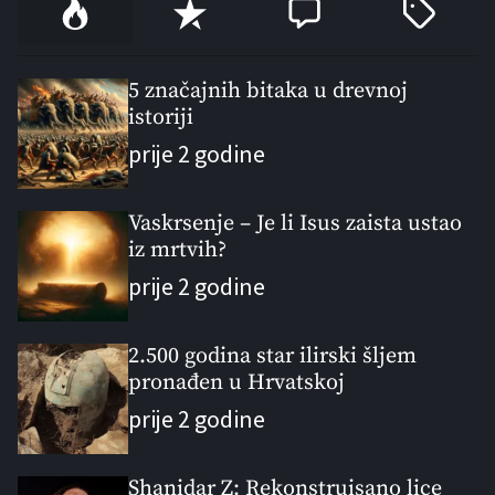
P
R
C
T
o
e
o
a
p
c
m
g
u
e
m
g
5 značajnih bitaka u drevnoj
l
istoriji
n
e
e
a
t
n
d
prije 2 godine
r
t
Vaskrsenje – Je li Isus zaista ustao
iz mrtvih?
prije 2 godine
2.500 godina star ilirski šljem
pronađen u Hrvatskoj
prije 2 godine
Shanidar Z: Rekonstruisano lice