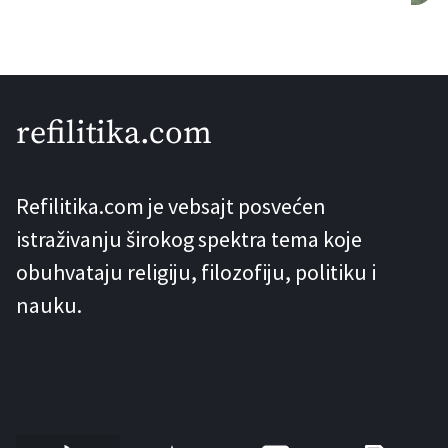
projektovao čuveni inženjer i tvorac
Ajfelove kule – Gustav Ajfel. Ova
informacija se pojavljuje u knjizi “Pruge
koje su život značile” Stanislava
refilitika.com
Vukorepa, gdje se navodi da je, prema
kazivanju, ovu ćupriju projektovao
Refilitika.com je vebsajt posvećen
Ajfel. Problem nastaje kada novinari,
istraživanju širokog spektra tema koje
željni senzacionalizma, […]
obuhvataju religiju, filozofiju, politiku i
nauku.