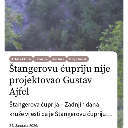
Arhitektura
Istorija
Kultura
Umjetnost
Štangerovu ćupriju nije
projektovao Gustav
Ajfel
Štangerova ćuprija – Zadnjih dana
kruže vijesti da je Štangerovu ćupriju u
Sjekosama (opština Čapljina)
24. Januara 2026.