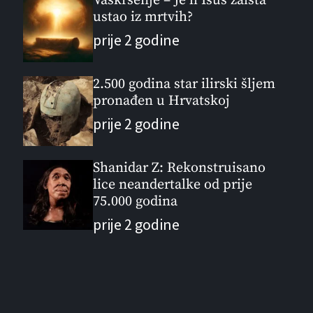
Vaskrsenje – Je li Isus zaista
ustao iz mrtvih?
prije 2 godine
2.500 godina star ilirski šljem
pronađen u Hrvatskoj
prije 2 godine
Shanidar Z: Rekonstruisano
lice neandertalke od prije
75.000 godina
prije 2 godine