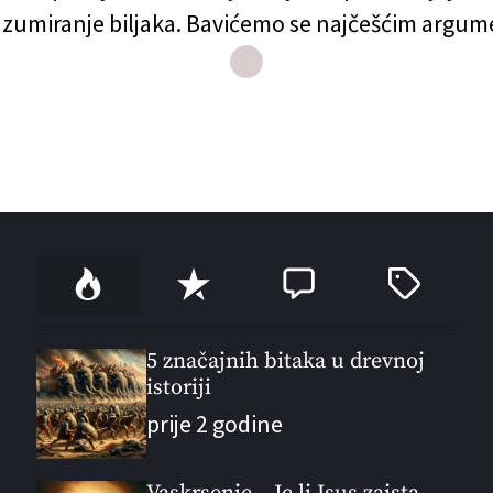
konzumiranje biljaka. Bavićemo se najčešćim argum
P
R
C
T
o
e
o
a
p
c
m
g
u
e
m
g
5 značajnih bitaka u drevnoj
l
istoriji
n
e
e
a
t
n
d
prije 2 godine
r
t