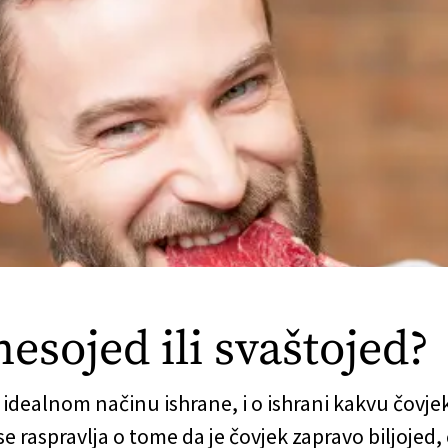
mesojed ili svaštojed?
idealnom načinu ishrane, i o ishrani kakvu čovjek
raspravlja o tome da je čovjek zapravo biljojed, 