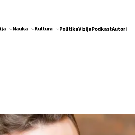
ija
Nauka
Kultura
Politika
Vizija
Podkast
Autori