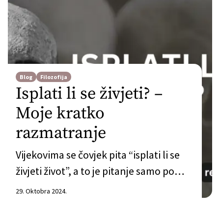
Blog
Filozofija
Isplati li se živjeti? –
Moje kratko
razmatranje
Vijekovima se čovjek pita “isplati li se
živjeti život”, a to je pitanje samo po
sebi teleološko – postoji pretpostavka
29. Oktobra 2024.
u pitanju koja kaže da život ima
inherentnu svrhu. Ako bismo mogli