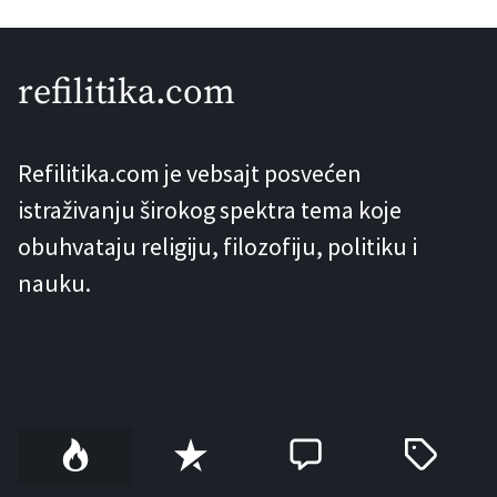
dokazati, da se isplati živjeti, onda bi
život sam po sebi imao nametnutu
refilitika.com
svrhu. S druge strane, ako bismo
zaključili da se ne […]
Refilitika.com je vebsajt posvećen
istraživanju širokog spektra tema koje
obuhvataju religiju, filozofiju, politiku i
nauku.
P
R
C
T
o
e
o
a