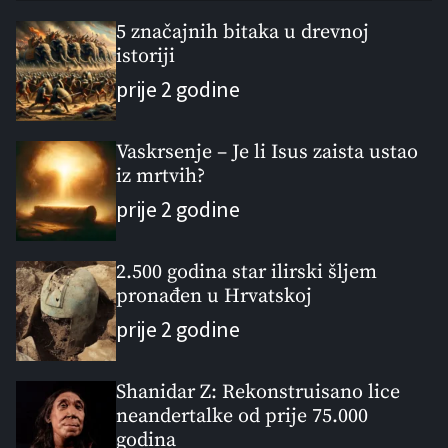
p
c
m
g
u
e
m
g
5 značajnih bitaka u drevnoj
l
istoriji
n
e
e
a
t
n
d
prije 2 godine
r
t
Vaskrsenje – Je li Isus zaista ustao
iz mrtvih?
prije 2 godine
2.500 godina star ilirski šljem
pronađen u Hrvatskoj
prije 2 godine
Shanidar Z: Rekonstruisano lice
neandertalke od prije 75.000
godina