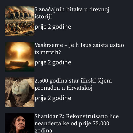
p
c
m
g
u
e
m
g
5 značajnih bitaka u drevnoj
l
istoriji
n
e
e
a
t
n
d
prije 2 godine
r
t
Vaskrsenje – Je li Isus zaista ustao
iz mrtvih?
prije 2 godine
2.500 godina star ilirski šljem
pronađen u Hrvatskoj
prije 2 godine
Shanidar Z: Rekonstruisano lice
neandertalke od prije 75.000
godina