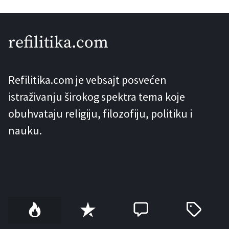
mnoštvo zabluda o štetnosti gaziranih
pića. Najčešći razlog koji se navodi
refilitika.com
zašto su gazirana pića nezdrava, jeste
zato što su loša za jetru. Problem sa
Refilitika.com je vebsajt posvećen
ovom […]
istraživanju širokog spektra tema koje
obuhvataju religiju, filozofiju, politiku i
nauku.
P
R
C
T
o
e
o
a