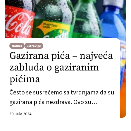
Nauka
Zdravlje
Gazirana pića – najveća
zabluda o gaziranim
pićima
Često se susrećemo sa tvrdnjama da su
gazirana pića nezdrava. Ovo su
naširoko rasprostranjene i prihvaćene
30. Jula 2024.
tvrdnje, ali se ne formulišu na najjasniji
i najprecizniji način, tako da postoji