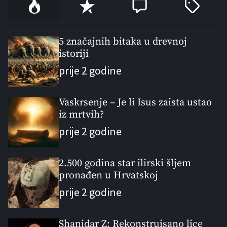
P
R
C
T
o
e
o
a
p
c
m
g
u
e
m
g
5 značajnih bitaka u drevnoj
l
istoriji
n
e
e
a
t
n
d
prije 2 godine
r
t
Vaskrsenje – Je li Isus zaista ustao
iz mrtvih?
prije 2 godine
2.500 godina star ilirski šljem
pronađen u Hrvatskoj
prije 2 godine
Shanidar Z: Rekonstruisano lice