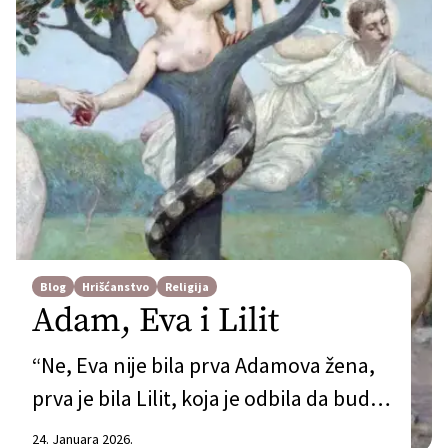
Blog
Hrišćanstvo
Religija
Adam, Eva i Lilit
“Ne, Eva nije bila prva Adamova žena,
prva je bila Lilit, koja je odbila da bude
podređena Adamu, pa je on doveo Evu,
24. Januara 2026.