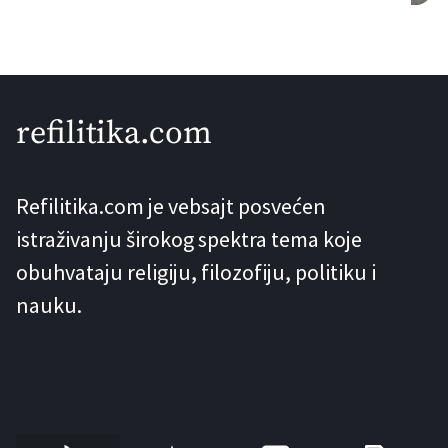
koja će mu biti poslušna.” Otprilike u
svakoj diskusiji o Adamu i Evi, prije ili
kasnije se pronađe neko sa ovakvim
komentarom. I svaki put čini se kako su
refilitika.com
nam upravo oni […]
Refilitika.com je vebsajt posvećen
istraživanju širokog spektra tema koje
obuhvataju religiju, filozofiju, politiku i
nauku.