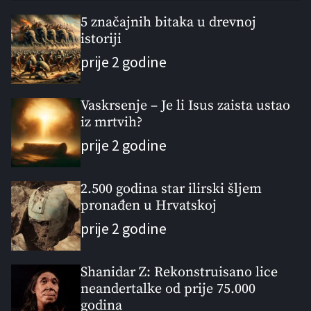
p
c
m
g
u
e
m
g
5 značajnih bitaka u drevnoj
l
istoriji
n
e
e
a
t
n
d
prije 2 godine
r
t
Vaskrsenje – Je li Isus zaista ustao
iz mrtvih?
prije 2 godine
2.500 godina star ilirski šljem
pronađen u Hrvatskoj
prije 2 godine
Shanidar Z: Rekonstruisano lice
neandertalke od prije 75.000
godina