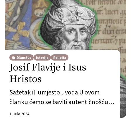
Hrišćanstvo
Istorija
Religija
Josif Flavije i Isus
Hristos
Sažetak ili umjesto uvoda U ovom
članku ćemo se baviti autentičnošću
izjava iz odlomka Judejskih starina,
1. Jula 2024.
poznatom pod nazivom Testimonium
Flavianum (TF). Ovaj odlomak je